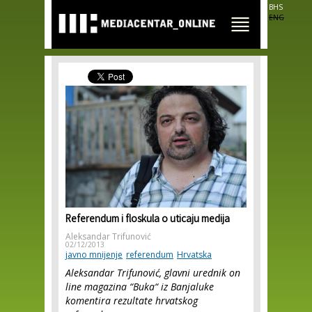
Skip to
BHS
main
ENG
content
Referendum i floskula o uticaju medija
Aleksandar Trifunović
02/12/2013
javno mnijenje
referendum
Hrvatska
Aleksandar Trifunović, glavni urednik on
line magazina “Buka“ iz Banjaluke
komentira rezultate hrvatskog