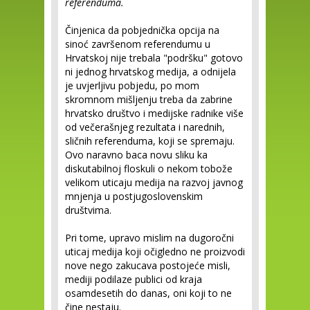
referenduma.
Činjenica da pobjednička opcija na
sinoć završenom referendumu u
Hrvatskoj nije trebala "podršku" gotovo
ni jednog hrvatskog medija, a odnijela
je uvjerljivu pobjedu, po mom
skromnom mišljenju treba da zabrine
hrvatsko društvo i medijske radnike više
od večerašnjeg rezultata i narednih,
sličnih referenduma, koji se spremaju.
Ovo naravno baca novu sliku ka
diskutabilnoj floskuli o nekom tobože
velikom uticaju medija na razvoj javnog
mnjenja u postjugoslovenskim
društvima.
Pri tome, upravo mislim na dugoročni
uticaj medija koji očigledno ne proizvodi
nove nego zakucava postojeće misli,
mediji podilaze publici od kraja
osamdesetih do danas, oni koji to ne
čine nestaju.