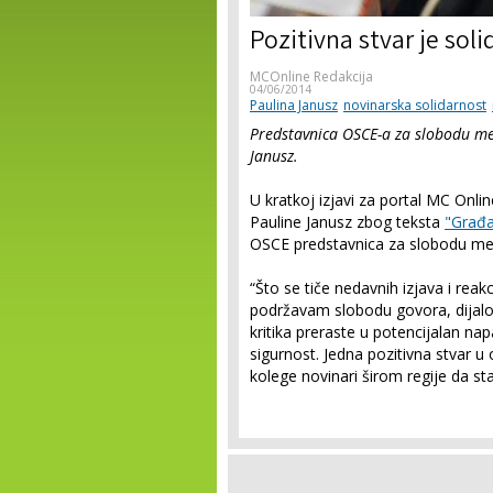
Pozitivna stvar je soli
MCOnline Redakcija
04/06/2014
Paulina Janusz
novinarska solidarnost
Predstavnica OSCE-a za slobodu me
Janusz.
U kratkoj izjavi za portal MC Onl
Pauline Janusz zbog teksta
"Građa
OSCE predstavnica za slobodu med
“Što se tiče nedavnih izjava i reakc
podržavam slobodu govora, dijalog, 
kritika preraste u potencijalan n
sigurnost. Jedna pozitivna stvar u 
kolege novinari širom regije da st