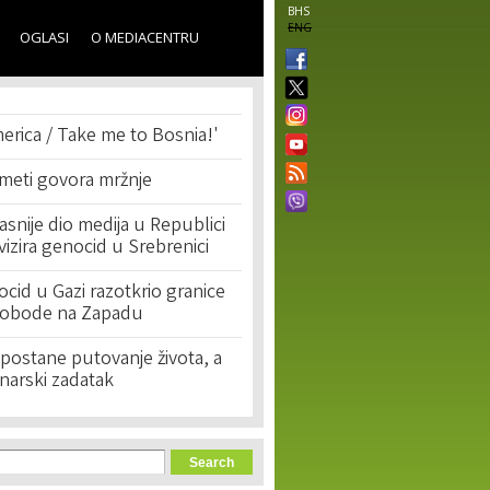
BHS
ENG
OGLASI
O MEDIACENTRU
erica / Take me to Bosnia!'
 meti govora mržnje
asnije dio medija u Republici
ivizira genocid u Srebrenici
cid u Gazi razotkrio granice
lobode na Zapadu
postane putovanje života, a
narski zadatak
orm