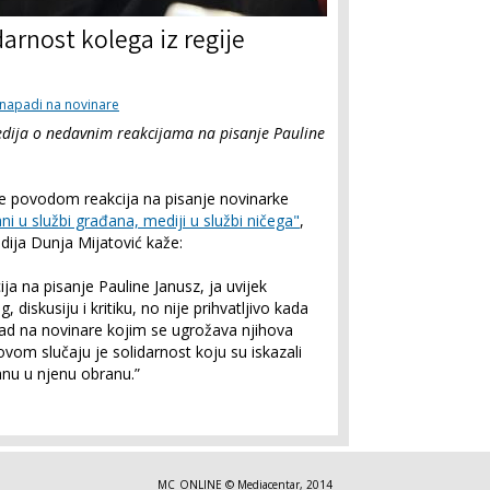
darnost kolega iz regije
napadi na novinare
dija o nedavnim reakcijama na pisanje Pauline
ine povodom reakcija na pisanje novinarke
ni u službi građana, mediji u službi ničega"
,
ija Dunja Mijatović kaže:
ija na pisanje Pauline Janusz, ja uvijek
diskusiju i kritiku, no nije prihvatljivo kada
apad na novinare kojim se ugrožava njihova
ovom slučaju je solidarnost koju su iskazali
anu u njenu obranu.”
MC_ONLINE © Mediacentar, 2014