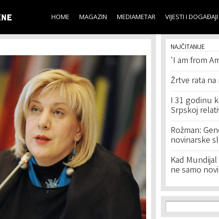
Skip to
main
HOME
MAGAZIN
MEDIAMETAR
VIJESTI I DOGAĐAJI
content
NAJČITANIJE
'I am from Am
Žrtve rata na
I 31 godinu k
Srpskoj relat
Rožman: Geno
novinarske s
Kad Mundijal 
ne samo novi
Search f
Search