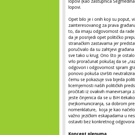
lopovi (kao zastupnica Segmedina 
lopovi.
Opet bilo je i onih koji su poput, 
zainteresovanog za prava građana
to, da imaju odgovornost da rade 
da je posrijedi opet političko prep
stranačkim zastavama jer predstavl
poručivalo da su zahtjevi građana d
sve tako u krug. Ono što je ostalo
vrlo proračunat pokušaj da se „r
odgovori i odgovornost spram gr
ponovo pokuša izvršiti neutralizir
čemu se pokazuje sva bijeda politi
licemjernosti naših političkih preds
pročitati iz ovakvih manevrsanja z
jeste činjenica da se u BiH itekak
(ne)komuniciranja, sa dobrom pred
nomenklature, koja je kao načelo
važno jezičkim eskapadama u nesuš
ostaviti bez konkretnog odgovora i
Koncept plenuma