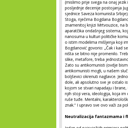
(mislimo prije svega na onaj jezik 
posljednje decenije postojanja Ju
sjednice Saveza komunista Srbije), 
Stoga, riječima Bogdana Bogdanov
znamenitoj knjizi Mrtvouzice, na bri
aparatčika ondašnjeg sistema, koj
nanosuma u kulturi političke komu
o istim modelima mišljenja koji ima
Bogdanović govorio: „Čak i kad se
ništa se bitno nije promenilo. Treb
slike, metafore, treba jednostavno
Zato su antikomunisti (ovdje bis
antikomunisti mogli, u našem slučaj
boljševici okrenuti naglavce. Jedn
dole, ali apsolutno sve je ostalo is
kojom se stvari napadaju i brane, 
njih stoji vera, ideologija, koja i
ruše tuđe. Mentalni, karakterološk
znak.“ I upravo sve ovo važi za po
Neutralizacija fantazmama i 
Jedan od najsvježijih primjera polit