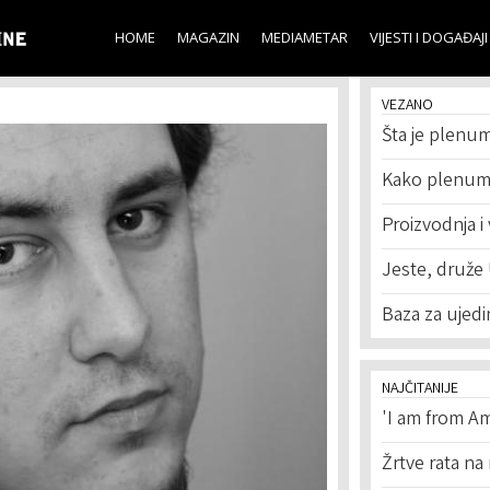
Skip to
main
HOME
MAGAZIN
MEDIAMETAR
VIJESTI I DOGAĐAJI
content
VEZANO
Šta je plenu
Kako plenum 
Proizvodnja i
Jeste, druže
Baza za ujedin
NAJČITANIJE
'I am from Am
Žrtve rata na