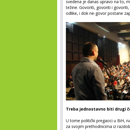
svedena je danas upravo na to, m
težine. Govoriti, govoriti i govori
odlike, i dok ne-govor postane za
Treba jednostavno biti drugi 
U tome politički pregaoci u BiH, 
za svojim prethodnicima iz razdo