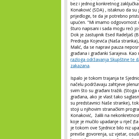
bez i jednog konkretnog zaključka 
Konaković (SDA) , istaknuo da su gr
prijedloge, te da je potrebno pris
upućen. "Mi imamo odgovornost d
šturo napisani i sada mogu reći još
Dok je zastupnik Esed Radeljaš (
Predraga Kojevića (Naša stranka),
Malić, da se napravi pauza neposr
građana i građanki Sarajeva. Kao 
razloga održavanja Skupštine te d
zakazana
.
Ispalo je tokom trajanja te Sjednice
načelu podržavaju zahtjeve plenu
svim što su građani tražili. (Stog
građana, ako je vlast tako saglasn
su predstavnici Naše stranke), tok
stoji u njihovim stranačkim progr
Konaković, žalili na nekonkretnost 
koje je mučilo upadanje u riječ (t
je tokom ove Sjednice bilo niz upad
previše govorenja, uz vjetar, osušil