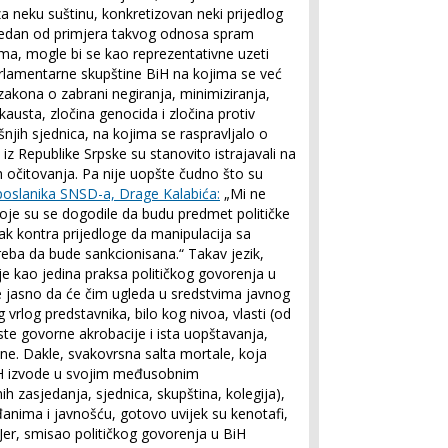
 za neku suštinu, konkretizovan neki prijedlog
 jedan od primjera takvog odnosa spram
ama, mogle bi se kao reprezentativne uzeti
lamentarne skupštine BiH na kojima se već
zakona o zabrani negiranja, minimiziranja,
austa, zločina genocida i zločina protiv
njih sjednica, na kojima se raspravljalo o
iz Republike Srpske su stanovito istrajavali na
h očitovanja. Pa nije uopšte čudno što su
poslanika SNSD-a, Drage Kalabića:
„Mi ne
 koje su se dogodile da budu predmet političke
ak kontra prijedloge da manipulacija sa
treba da bude sankcionisana.“ Takav jezik,
je kao jedina praksa političkog govorenja u
e jasno da će čim ugleda u sredstvima javnog
rlog predstavnika, bilo kog nivoa, vlasti (od
i iste govorne akrobacije i ista uopštavanja,
ine. Dakle, svakovrsna salta mortale, koja
BiH izvode u svojim međusobnim
 zasjedanja, sjednica, skupština, kolegija),
đanima i javnošću, gotovo uvijek su kenotafi,
u. Jer, smisao političkog govorenja u BiH