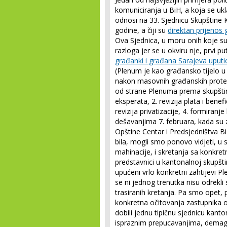
komuniciranja u BiH, a koja se ukl
odnosi na 33. Sjednicu Skupštine
godine, a čiji su
direktan prijenos
Ova Sjednica, u moru onih koje su 
razloga jer se u okviru nje, prvi pu
građanki i građana Sarajeva uputi
(Plenum je kao građansko tijelo u
nakon masovnih građanskih protesta
od strane Plenuma prema skupštins
eksperata, 2. revizija plata i benef
revizija privatizacije, 4. formiranj
dešavanjima 7. februara, kada su
Opštine Centar i Predsjedništva 
bila, mogli smo ponovo vidjeti, u s
mahinacije, i skretanja sa konkretn
predstavnici u kantonalnoj skupštini
upućeni vrlo konkretni zahtijevi P
se ni jednog trenutka nisu odrekli 
trasiranih kretanja. Pa smo opet, p
konkretna očitovanja zastupnika o
dobili jednu tipičnu sjednicu kant
ispraznim prepucavanjima, demago