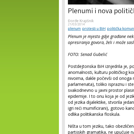
Plenumi i nova politi
Đorđe Krajišnik
21/03/2014
plenum
protesti u BiH
politička komun
Plenum je mjesto gdje građane nek
opresiranja govora, želi i može sasl
FOTO: Senad Gubelić
Postdejtonska BiH iznjedrila je, po
anomalnosti, kulturu političkog ko
nivoima, dakle počevši od onoga 
parlamenata), toliko ispraznu i ste
svakodnevno u javni prostor plasi
epidemije. I to onu koja je od jezik
od jezika dijalektike, stvorila jeda
igri reći mumificirani), gotovo kan
odlika politikanska floskula.
Ništa u tom jeziku, tako obezli
partijskih gramatika, ne upućuje na