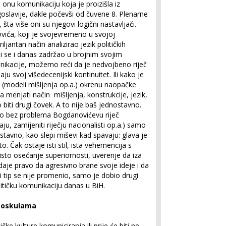
i onu komunikaciju koja je proizišla iz
goslavije, dakle počevši od čuvene 8. Plenarne
šta više oni su njegovi logični nastavljači.
ića, koji je svojevremeno u svojoj
ljantan način analizirao jezik političkih
i se i danas zadržao u brojnim svojim
nikacije, možemo reći da je nedvojbeno riječ
ju svoj višedecenijski kontinuitet. Ili kako je
 (modeli mišljenja op.a.) okrenu naopačke
a menjati način mišljenja, konstrukcije, jezik,
 biti drugi čovek. A to nije baš jednostavno.
mo bez problema Bogdanovićevu riječ
u, zamijeniti riječju nacionalisti op.a.) samo
ostavno, kao slepi miševi kad spavaju: glava je
to. Čak ostaje isti stil, ista vehemencija s
isto osećanje superiornosti, uverenje da iza
m daje pravo da agresivno brane svoje ideje i da
i tip se nije promenio, samo je dobio drugi
litičku komunikaciju danas u BiH.
floskulama
ičke kulture komuniciranja ili prije će biti ne-