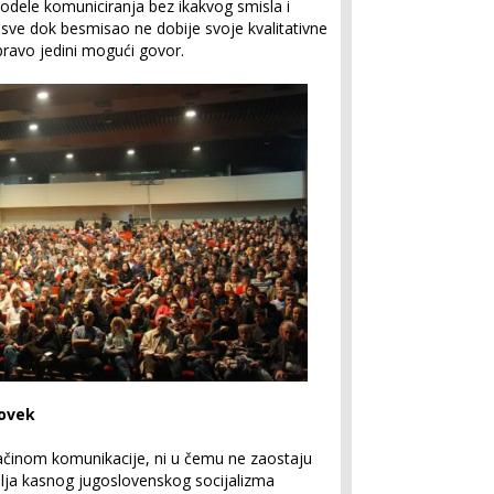
odele komuniciranja bez ikakvog smisla i
ti, sve dok besmisao ne dobije svoje kvalitativne
pravo jedini mogući govor.
čovek
načinom komunikacije, ni u čemu ne zaostaju
blja kasnog jugoslovenskog socijalizma