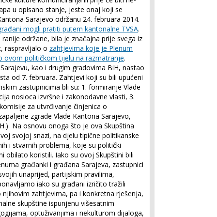
apa u opisano stanje, jeste onaj koji se
 Kantona Sarajevo održanu 24. februara 2014.
 građani mogli pratiti putem kantonalne TVSA
.
ranije održane, bila je značajna prije svega iz
t, raspravljalo o
zahtjevima koje je Plenum
o ovom političkom tijelu na razmatranje
.
 Sarajevu, kao i drugim gradovima BiH, nastao
 od 7. februara. Zahtjevi koji su bili upućeni
kim zastupnicima bli su: 1. formiranje Vlade
icija nosioca izvršne i zakonodavne vlasti, 3.
e komisije za utvrđivanje činjenica o
 zapaljene zgrade Vlade Kantona Sarajevo,
BiH.) Na osnovu onoga što je ova Skupština
voj svojoj snazi, na djelu tipične politikanske
ih i stvarnih problema, koje su politički
 obilato koristili. Iako su ovoj Skupštini bili
lenuma građanki i građana Sarajeva, zastupnici
svojih unaprijed, partijskim pravilima,
onavljamo iako su građani izričito tražili
 njihovim zahtjevima, pa i konkretna rješenja,
onalne skupštine ispunjenu višesatnim
gijama, optuživanjima i nekulturom dijaloga,