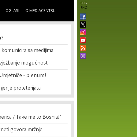
BHS
ENG
OGLASI
O MEDIACENTRU
m?
komunicira sa medijima
 vježbanje mogućnosti
 Umjetniče - plenum!
jenje proleterijata
erica / Take me to Bosnia!'
 meti govora mržnje