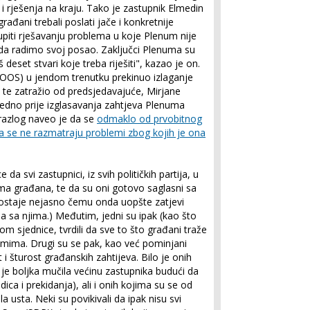
i rješenja na kraju. Tako je zastupnik Elmedin
ađani trebali poslati jače i konkretnije
tupiti rješavanju problema u koje Plenum nije
a radimo svoj posao. Zaključci Plenuma su
 deset stvari koje treba riješiti", kazao je on.
BOOS) u jendom trenutku prekinuo izlaganje
 te zatražio od predsjedavajuće, Mirjane
edno prije izglasavanja zahtjeva Plenuma
razlog naveo je da se
odmaklo od prvobitnog
a se ne razmatraju problemi zbog kojih je ona
 da svi zastupnici, iz svih političkih partija, u
ma građana, te da su oni gotovo saglasni sa
a ostaje nejasno čemu onda uopšte zatjevi
a sa njima.) Međutim, jedni su ipak (kao što
om sjednice, tvrdili da sve to što građani traže
amima. Drugi su se pak, kao već pominjani
i šturost građanskih zahtijeva. Bilo je onih
a je boljka mučila većinu zastupnika budući da
ica i prekidanja), ali i onih kojima su se od
a usta. Neki su povikivali da ipak nisu svi