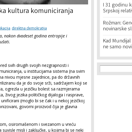
I 31 godinu k
čka kultura komuniciranja
Srpskoj relat
Rožman: Geno
novinarske s
ikacija
direktna demokratija
o, nakon dvadeset godina entropije i
Kad Mundijal 
ušati.
ne samo novi
red svih drugih svojih nezgrapnosti i
Search f
Search
municiranja, u institucijama sistema (na svim
na nivou mjesne zajednice, pa do državnih
riliziranu da je do svoje srži, sadržajem koji se
ra, ogrezla u jezičku bolest sa razmjerama
a, živog jezika političkog dijaloga i rasprave,
n unificirani (moglo bi se čak i u nekoj jezičkoj
onizovani, govorni proizvod čija je glavna
čenom, osiromašenom i svezanom u vreću
 suvisle misli i zaključke, u kojima bi se neki