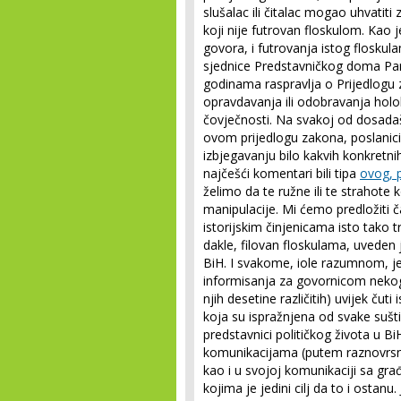
slušalac ili čitalac mogao uhvatiti
koji nije futrovan floskulom. Kao
govora, i futrovanja istog floskul
sjednice Predstavničkog doma Par
godinama raspravlja o Prijedlogu 
opravdavanja ili odobravanja holok
čovječnosti. Na svakoj od dosadaš
ovom prijedlogu zakona, poslanici 
izbjegavanju bilo kakvih konkretni
najčešći komentari bili tipa
ovog, 
želimo da te ružne ili te strahote
manipulacije. Mi ćemo predložiti č
istorijskim činjenicama isto tako 
dakle, filovan floskulama, uveden 
BiH. I svakome, iole razumnom, j
informisanja za govornicom nekog v
njih desetine različitih) uvijek čut
koja su ispražnjena od svake sušt
predstavnici političkog života u 
komunikacijama (putem raznovrsnih
kao i u svojoj komunikaciji sa gra
kojima je jedini cilj da to i ostan