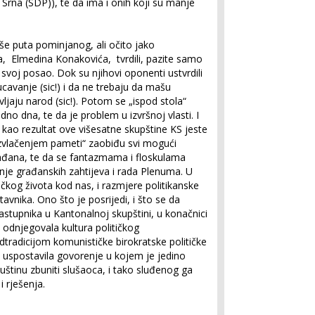
Srna (SDP)), te da ima i onih koji su manje
više puta pominjanog, ali očito jako
, Elmedina Konakovića, tvrdili, pazite samo
svoj posao. Dok su njihovi oponenti ustvrdili
ucavanje (sic!) i da ne trebaju da mašu
jaju narod (sic!). Potom se „ispod stola“
no dna, te da je problem u izvršnoj vlasti. I
 kao rezultat ove višesatne skupštine KS jeste
azvlačenjem pameti“ zaobiđu svi mogući
ađana, te da se fantazmama i floskulama
anje građanskih zahtijeva i rada Plenuma. U
čkog života kod nas, i razmjere politikanske
tavnika. Ono što je posrijedi, i što se da
astupnika u Kantonalnoj skupštini, u konačnici
o odnjegovala kultura političkog
tradicijom komunističke birokratske političke
 uspostavila govorenje u kojem je jedino
tinu zbuniti slušaoca, i tako sluđenog ga
 rješenja.