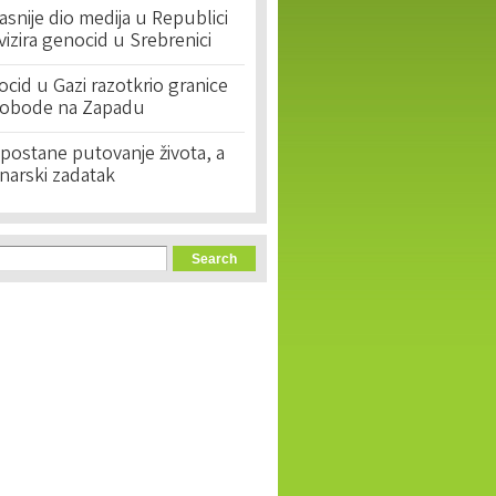
asnije dio medija u Republici
ivizira genocid u Srebrenici
cid u Gazi razotkrio granice
lobode na Zapadu
postane putovanje života, a
narski zadatak
orm