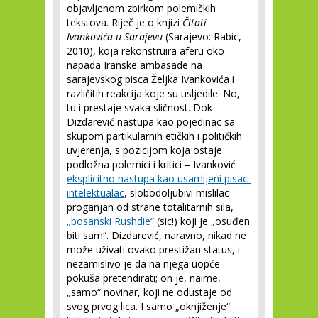
objavljenom zbirkom polemičkih
tekstova. Riječ je o knjizi
Čitati
Ivankovića u Sarajevu
(Sarajevo: Rabic,
2010), koja rekonstruira aferu oko
napada Iranske ambasade na
sarajevskog pisca Željka Ivankovića i
različitih reakcija koje su usljedile. No,
tu i prestaje svaka sličnost. Dok
Dizdarević nastupa kao pojedinac sa
skupom partikularnih etičkih i političkih
uvjerenja, s pozicijom koja ostaje
podložna polemici i kritici – Ivanković
eksplicitno nastupa kao usamljeni pisac-
intelektualac
, slobodoljubivi mislilac
proganjan od strane totalitarnih sila,
„bosanski Rushdie“
(sic!) koji je „osuđen
biti sam“. Dizdarević, naravno, nikad ne
može uživati ovako prestižan status, i
nezamislivo je da na njega uopće
pokuša pretendirati; on je, naime,
„samo“ novinar, koji ne odustaje od
svog prvog lica. I samo „oknjiženje“