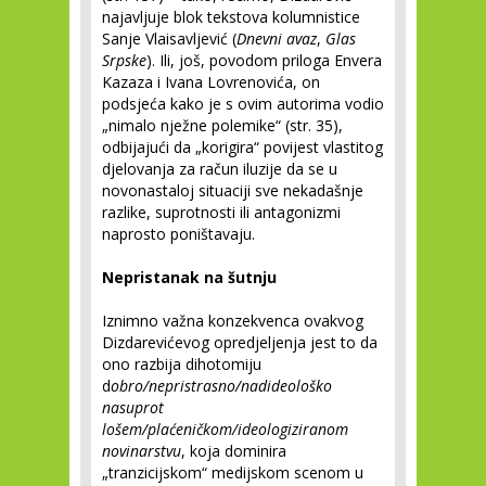
najavljuje blok tekstova kolumnistice
Sanje Vlaisavljević (
Dnevni avaz
,
Glas
Srpske
). Ili, još, povodom priloga Envera
Kazaza i Ivana Lovrenovića, on
podsjeća kako je s ovim autorima vodio
„nimalo nježne polemike“ (str. 35),
odbijajući da „korigira“ povijest vlastitog
djelovanja za račun iluzije da se u
novonastaloj situaciji sve nekadašnje
razlike, suprotnosti ili antagonizmi
naprosto poništavaju.
Nepristanak na šutnju
Iznimno važna konzekvenca ovakvog
Dizdarevićevog opredjeljenja jest to da
ono razbija dihotomiju
d
obro/nepristrasno/nadideološko
nasuprot
lošem/plaćeničkom/ideologiziranom
novinarstvu
, koja dominira
„tranzicijskom“ medijskom scenom u