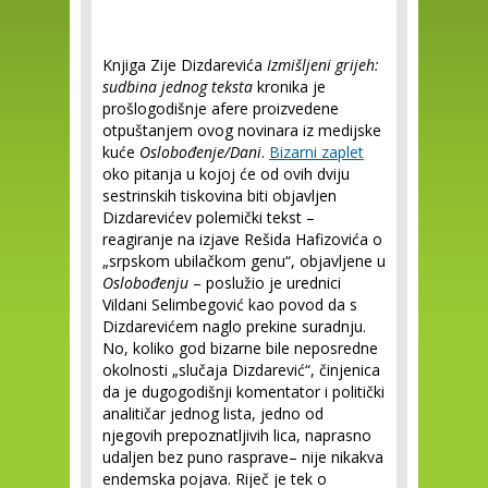
Knjiga Zije Dizdarevića
Izmišljeni grijeh:
sudbina jednog teksta
kronika je
prošlogodišnje afere proizvedene
otpuštanjem ovog novinara iz medijske
kuće
Oslobođenje/Dani
.
Bizarni zaplet
oko pitanja u kojoj će od ovih dviju
sestrinskih tiskovina biti objavljen
Dizdarevićev polemički tekst –
reagiranje na izjave Rešida Hafizovića o
„srpskom ubilačkom genu“, objavljene u
Oslobođenju
– poslužio je urednici
Vildani Selimbegović kao povod da s
Dizdarevićem naglo prekine suradnju.
No, koliko god bizarne bile neposredne
okolnosti „slučaja Dizdarević“, činjenica
da je dugogodišnji komentator i politički
analitičar jednog lista, jedno od
njegovih prepoznatljivih lica, naprasno
udaljen bez puno rasprave– nije nikakva
endemska pojava. Riječ je tek o