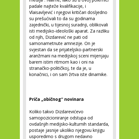
padale najteže kvalifikacije, i
Vlaisavljević i njegovi kritičari dosljedno
su prešućivali to da su godinama
zajednički, u tijesnoj suradnji, oblikovali
isti medijsko-ideološki aparat. Za razliku
od njih, Dizdarević ne pati od
samonametnute amnezije. On je
svjestan da se prijateljsko-partnerski
aranžmani na medijskoj sceni mijenjaju
barem istim ritmom kao i oni na
stranačko-političkoj, te da je, u
konačnici, i on sam žrtva iste dinamike.
Priča „običnog“ novinara
Koliko takvo Dizdarevićevo
samopozicioniranje odstupa od
ovdašnjih medijsko-kulturnih standarda,
postaje jasnije ukoliko njegovu knjigu
usporedimo s drugom nedavno