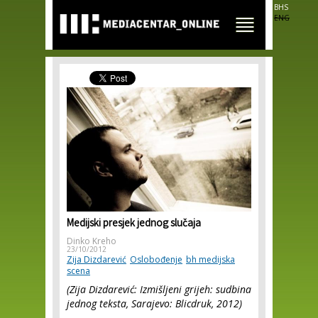
Skip to
BHS
main
ENG
content
Medijski presjek jednog slučaja
Dinko Kreho
23/10/2012
Zija Dizdarević
Oslobođenje
bh medijska
scena
(Zija Dizdarević: Izmišljeni grijeh: sudbina
jednog teksta, Sarajevo: Blicdruk, 2012)