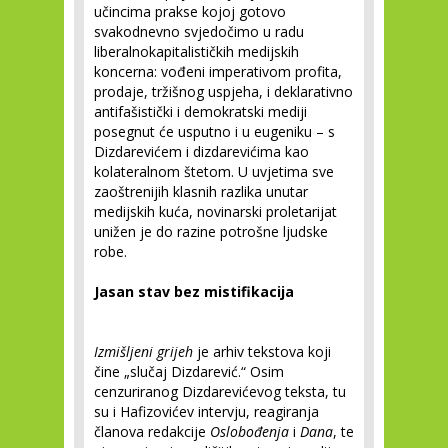
učincima prakse kojoj gotovo
svakodnevno svjedočimo u radu
liberalnokapitalističkih medijskih
koncerna: vođeni imperativom profita,
prodaje, tržišnog uspjeha, i deklarativno
antifašistički i demokratski mediji
posegnut će usputno i u eugeniku – s
Dizdarevićem i dizdarevićima kao
kolateralnom štetom. U uvjetima sve
zaoštrenijih klasnih razlika unutar
medijskih kuća, novinarski proletarijat
unižen je do razine potrošne ljudske
robe.
Jasan stav bez mistifikacija
Izmišljeni grijeh
je arhiv tekstova koji
čine „slučaj Dizdarević.“ Osim
cenzuriranog Dizdarevićevog teksta, tu
su i Hafizovićev intervju, reagiranja
članova redakcije
Oslobođenja
i
Dana
, te