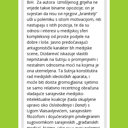
BiH. Za autora Izmišljenog grijeha ne
vrijede takve binarne opozicije; on je
svjestan da nisu svi njegovi „branitelji“
ušli u polemiku s istom motivacijom, niti
nastupaju s istih pozicija, te da su
odnosi i interesi u medijskoj sferi
kompleksniji od proste podjele na
dobre i loše. Jasno predočavajući
antagonistički karakter bh medijske
scene, Dizdarević iskazuje vlastiti
nepristanak na šutnju o promjenjivim i
nestalnim odnosima moći na kojima je
ona utemeljena. Ta šutnja konstitutira
rad medijskih ideoloških aparata, i
može biti doista gromoglasna: sjetimo
se samo relativno recentnog obračuna
vladajuće sarajevske medijsko-
intelektualne koalicije (tada okupljene
upravo oko
Oslobođenja
i
Dana
!) s
Ugom Vlaisavljevićem, sarajevskim
filozofom i dojučerašnjim privilegiranim
sugovornikom sarajevskih „građanskih
medija“. Naime, iako su u ovoj polemici