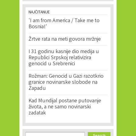
NAJČITANIJE
'I am from America / Take me to
Bosnia!'
Žrtve rata na meti govora mržnje
I 31 godinu kasnije dio medija u
Republici Srpskoj relativizira
genocid u Srebrenici
Rožman: Genocid u Gazi razotkrio
granice novinarske slobode na
Zapadu
Kad Mundijal postane putovanje
života, a ne samo novinarski
zadatak
Search