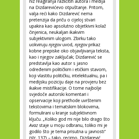
niz reagiranja različitih autora i medija
na Dizdarevićevo otpuštanje. Pritom,
valja reći kako Dizdarević nema
pretenzija da priču o cijeloj stvari
upakira kao apsolutno objetkivni kolaž
činjenica, neukaljan ikakvim
subjektivnim ulogom. Zbirku tako
uokviruju
njegov
uvod,
njegov
prikaz
kobne prepiske oko objavljivanja teksta,
kao i njegov zaključak; Dizdarević se
predstavlja kao autor s jasno
određenim političkim i etičkim stavom,
koji vlastitu političku, intelektualnu, pa i
medijsku poziciju daje na provjeru bez
ikakve mistifikacije. O tome najbolje
svjedoče autorski komentari i
opservacije koji prethode uvrštenim
tekstovima i tematskim blokovima,
formulirani u kranje subjektivnom
ključu. „Koliko god mi nije bilo drago što
Avaz
staje u moju odbranu, toliko mi je
godilo što je tema prisutna u javnosti“
(str. 137) – tako, recimo, Dizdarević