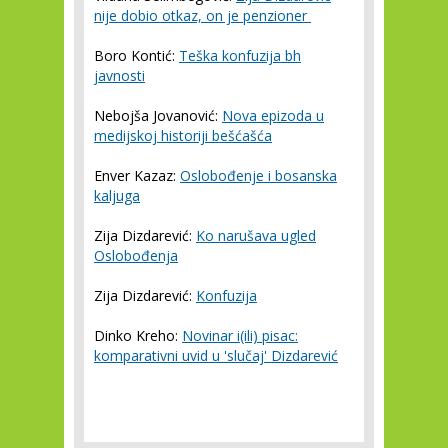
nije dobio otkaz, on je penzioner
Boro Kontić:
Teška konfuzija bh
javnosti
Nebojša Jovanović:
Nova epizoda u
medijskoj historiji bešćašća
Enver Kazaz:
Oslobođenje i bosanska
kaljuga
Zija Dizdarević:
Ko narušava ugled
Oslobođenja
Zija Dizdarević:
Konfuzija
Dinko Kreho:
Novinar i(ili) pisac:
komparativni uvid u 'slučaj' Dizdarević