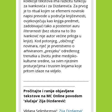
kolekcije tekstova ima različitu funkciju
za Ivankovića i za Dizdarevića. Za prvog
je to ritual kojim se efemerni novinski
napisi prevode u područje književnosti,
ovjekovječuju kao knjiga-predmet,
zadobivajući tako a posteriori auru
literarnosti
(bez obzira na to što
Ivanković nije autor većine priloga u
knjizi). Kod potonjeg, „običnog“
novinara, riječ je prvenstveno o
arhiviranom „presjeku“ određenog
trenutka u životu jedne medijsko-
kulturne sredine, sa svim njezinim
proturječjima i trusnim linijama koje
pritom izlaze na vidjelo.
----------------------------------------------------
-----------------------------------------
Pročitajte i ranije objavljene
tekstove na MC Online povodom
'slučaja' Zija Dizdarević:
Vildana Selimbegović:
Zija Dizdarević