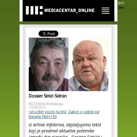
Skip to
BHS
main
ENG
content
Dossier Simić-Sidran
MCOnline Redakcija
17/09/2012
rat u BiH
poziv na linč
Zakon o zaštiti od
klevete FBiH i RS
Iz arhive Infobiroa, objavljujemo tekst
koji je predmet aktuelne polemike
između dva pjesnika - Gorana Simića i