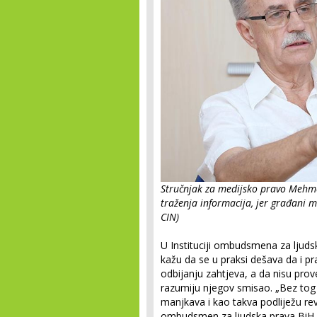
Stručnjak za medijsko pravo Mehme
traženja informacija, jer građani m
CIN)
U Instituciji ombudsmena za ljuds
kažu da se u praksi dešava da i pr
odbijanju zahtjeva, a da nisu prove
razumiju njegov smisao. „Bez tog
manjkava i kao takva podliježu re
ombudsmen za ljudska prava BiH