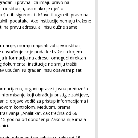
ađani i pravna lica imaju pravo na
h institucija, osim ako je riječ o
štetiti sigurnosti države ili ugroziti pravo na
cijalnih podataka. Ako institucije nemaju tražene
ti na pravu adresu, ali nisu dužne same
macije, moraju napisati zahtjev instituciji
je navođenje koje podatke traže i u kojem
opija informacija na adresu, omogući direktan
g dokumenta. Institucije ne smiju tražiti
tjev upućen. Ni građani nisu obavezni pisati
formacijama, organi uprave i javna preduzeća
informisanje koji obrađuju pristigle zahtjeve,
ranici objave vodič za pristup informacijama i
njihovom kontrolom. Međutim, prema
traživanja „Analitika“, čak trećina od 66
ro 15 godina od donošenja Zakona nije imala
nici.
oraju odgovoriti na zahtjev u roku od 15