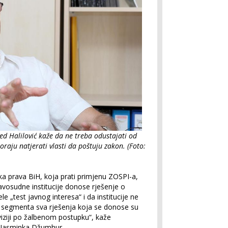
d Halilović kaže da ne treba odustajati od
oraju natjerati vlasti da poštuju zakon. (Foto:
ka prava BiH, koja prati primjenu ZOSPI-a,
avosudne institucije donose rješenje o
le „test javnog interesa“ i da institucije ne
 segmenta sva rješenja koja se donose su
viziji po žalbenom postupku“, kaže
 Jasminka Džumhur.