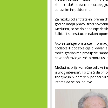
dana. U slučaju da to ne urade, gr
upravnim inspektorima.
Za razliku od entitetskih, prema 
godine imaju pravo izreći novčanu
Međutim, to se do sada nije desil
žalbi, ali su institucije nakon op
Ako se zahtjevom traže informacije
podatke ili podatke čije bi davanje 
može građanima proslijediti samo d
navodeći razloge zašto mora uskrat
Međutim, prije konačne odluke inst
javnog interesa“. To znači da pri 
zbog kojih bi određeni podaci bili t
interes da se oni objave.