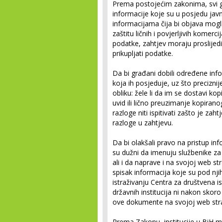
Prema postojećim zakonima, svi gr
informacije koje su u posjedu javni
informacijama čija bi objava mogla 
zaštitu ličnih i povjerljivih komer
podatke, zahtjev moraju proslijedi
prikupljati podatke.
Da bi građani dobili određene infor
koja ih posjeduje, uz što precizni
obliku: žele li da im se dostavi k
uvid ili lično preuzimanje kopirano
razloge niti ispitivati zašto je zah
razloge u zahtjevu.
Da bi olakšali pravo na pristup in
su dužni da imenuju službenike za 
ali i da naprave i na svojoj web st
spisak informacija koje su pod 
istraživanju Centra za društvena is
državnih institucija ni nakon sko
ove dokumente na svojoj web stra
Prema Zakonu, institucije u BiH m