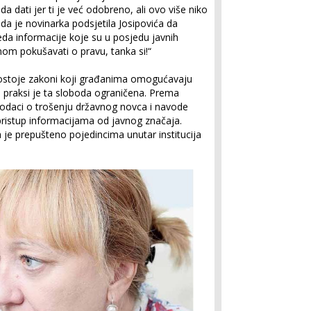
da dati jer ti je već odobreno, ali ovo više niko
Kada je novinarka podsjetila Josipovića da
a informacije koje su u posjedu javnih
nom pokušavati o pravu, tanka si!“
 postoje zakoni koji građanima omogućavaju
 praksi je ta sloboda ograničena. Prema
 podaci o trošenju državnog novca i navode
pristup informacijama od javnog značaja.
je prepušteno pojedincima unutar institucija