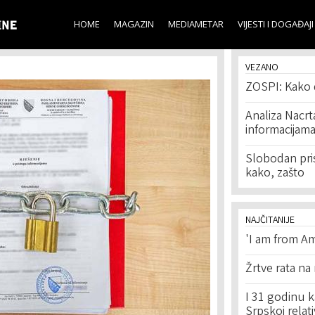
Skip to
main
HOME
MAGAZIN
MEDIAMETAR
VIJESTI I DOGAĐAJI
content
VEZANO
ZOSPI: Kako d
Analiza Nacrt
informacijam
Slobodan pri
kako, zašto
NAJČITANIJE
'I am from Am
Žrtve rata na
I 31 godinu k
Srpskoj relat