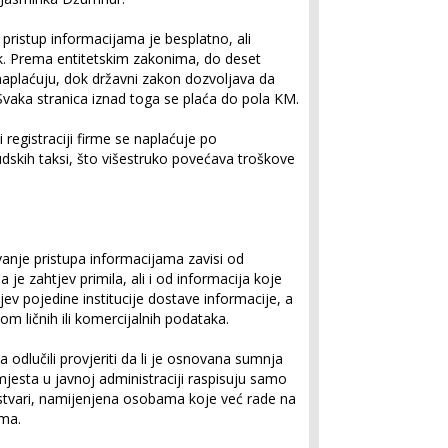
ristup informacijama je besplatno, ali
ek. Prema entitetskim zakonima, do deset
naplaćuju, dok državni zakon dozvoljava da
Svaka stranica iznad toga se plaća do pola KM.
 registraciji firme se naplaćuje po
sudskih taksi, što višestruko povećava troškove
anje pristupa informacijama zavisi od
 je zahtjev primila, ali i od informacija koje
jev pojedine institucije dostave informacije, a
om ličnih ili komercijalnih podataka.
 odlučili provjeriti da li je osnovana sumnja
jesta u javnoj administraciji raspisuju samo
stvari, namijenjena osobama koje već rade na
ama.