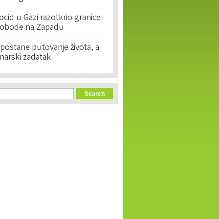
cid u Gazi razotkrio granice
lobode na Zapadu
postane putovanje života, a
narski zadatak
orm