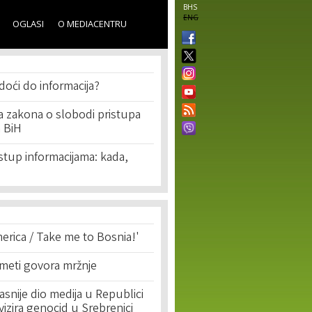
BHS
ENG
OGLASI
O MEDIACENTRU
oći do informacija?
a zakona o slobodi pristupa
a BiH
stup informacijama: kada,
erica / Take me to Bosnia!'
 meti govora mržnje
asnije dio medija u Republici
ivizira genocid u Srebrenici