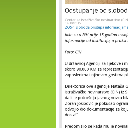
Odstupanje od slobod
Centar za istraživačko novinarstvo (CIN
07/10/2015
ZOSPI
sloboda pristupa informacijam
Iako su u BiH prije 15 godina usvo
informacije od institucija, u praks
Foto: CIN
U državnoj Agenciji za lijekove i m
skoro 90.000 KM za reprezentaciju
zaposlenima i njihovim gostima pla
Direktorica ove agencije Nataša G
istraživačko novinarstvo (CIN) iz 
da li je potrošnja javnog novca b
Zoran Josipović je pokušao ogranič
odvojio dio dokumentacije za koju
dosta!“
Predomislio se kada mu je novinar