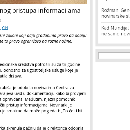
nog pristupa informacijama
Rožman: Geno
novinarske s
)
Kad Mundijal 
a
CIN
ne samo novi
jeni zakoni koji daju građanima pravo da dobiju
i se to pravo ograničava na razne načine.
Search f
Search
edicinska sredstva potrošili su za tri godine
, odnosno za ugostiteljske usluge koje je
tila država.
rubiša je odobrila novinarima Centra za
Sarajeva uvid u dokumentaciju kako bi provjerili
ila opravdana. Međutim, njezin pomoćnik
iti pristup informacijama. Novinarki je
 je smatrao da može pogledati: „To će ti biti
ka skrenula pažnju da je direktorica odobrila