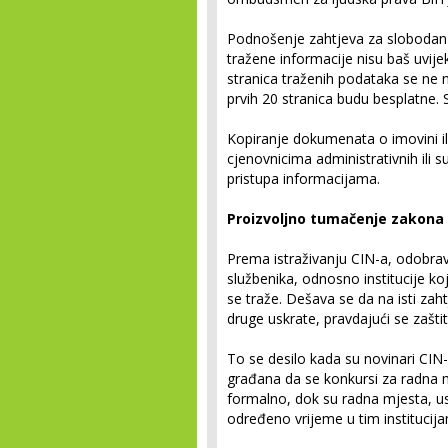
Podnošenje zahtjeva za slobodan p
tražene informacije nisu baš uvij
stranica traženih podataka se ne 
prvih 20 stranica budu besplatne. 
Kopiranje dokumenata o imovini ili
cjenovnicima administrativnih ili 
pristupa informacijama.
Proizvoljno tumačenje zakona
Prema istraživanju CIN-a, odobrav
službenika, odnosno institucije koja
se traže. Dešava se da na isti zaht
druge uskrate, pravdajući se zaštit
To se desilo kada su novinari CIN-a
građana da se konkursi za radna m
formalno, dok su radna mjesta, u
određeno vrijeme u tim institucij