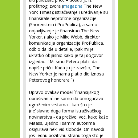
profitnog izvora (
magazina
The New
York Times); istraživanje i uređivanje su
finansirale neprofitne organizacije
(Shorenstein i ProPublica); a samo
objavljivanje je finansirao The New
Yorker. (Iako je Mike Webb, direktor
komunikacija organizacije ProPublica,
odbio da ide u detalje, ipak mi je
ukratko objasnio kako je taj dogovor
izgledao: ˝Mi smo Peteru platili da
napiše priču. Kada ju je završio, The
New Yorker je nama platio dio iznosa
Peterovog honorara.˝)
Upravo ovakav model ´finansijskog
oprašivanja´ ne samo da omogućava
ugroženim vrstama - kao što je
(ne)slavno duga forma istraživačkog
novinarstva - da prežive, već, kako kaže
Maass, ujedno i samim autorima
osigurava neki vid slobode. On navodi
još jednu pozitivnu stranu toga što je