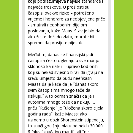
koje podrazumijeva najviše standarde i
najveće troškove. U prošlosti su
časopisi ovakve rizike – potrošeno
vrijeme i honorare za neobjavljene priče
- smatrali neophodnim dijelom
poslovanja, kaže Maas. Stav je bio da
ako želite doći do zlata, morate biti
spremni da prosijete pijesak.
Međutim, danas se finansijski jadi
časopisa često ogledaju u sve manjoj
sklonosti ka riziku – upravo kod onih
koji su nekad svjesno birali da igraju na
sreću umjesto da budu neefikasni.
Maass dalje kaže da je ˝danas skoro
svim časopisima mnogo teže da
rizikuju.˝ A to odmah znači i da je i
autorima mnogo teže da rizikuju. U
priču ˝Rušenje˝ je ˝uložena skoro cijela
godina rada˝, kaže Maass; ako
uzmemo u obzir Shorenstein stipendiju,
to znači godišnju platu od nekih 30.000
$ (plus ˝značajno manji˝, ali ˝ne