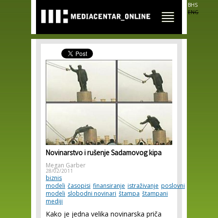
Skip to
BHS
main
ENG
content
Novinarstvo i rušenje Sadamovog kipa
Megan Garber
28/02/2011
biznis
modeli
časopisi
finansiranje
istraživanje
poslovni
modeli
slobodni novinari
štampa
štampani
mediji
Kako je jedna velika novinarska priča