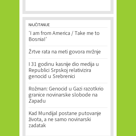
NAJČITANIJE
'I am from America / Take me to
Bosnia!'
Žrtve rata na meti govora mržnje
I 31 godinu kasnije dio medija u
Republici Srpskoj relativizira
genocid u Srebrenici
Rožman: Genocid u Gazi razotkrio
granice novinarske slobode na
Zapadu
Kad Mundijal postane putovanje
života, a ne samo novinarski
zadatak