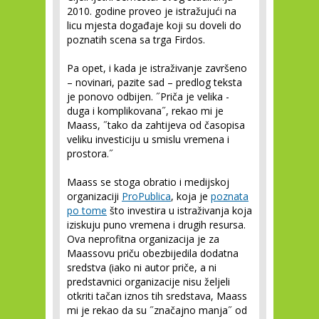
2010. godine proveo je istražujući na
licu mjesta događaje koji su doveli do
poznatih scena sa trga Firdos.
Pa opet, i kada je istraživanje završeno
– novinari, pazite sad – predlog teksta
je ponovo odbijen. ˝Priča je velika -
duga i komplikovana˝, rekao mi je
Maass, ˝tako da zahtijeva od časopisa
veliku investiciju u smislu vremena i
prostora.˝
Maass se stoga obratio i medijskoj
organizaciji
ProPublica
, koja je
poznata
po tome
što investira u istraživanja koja
iziskuju puno vremena i drugih resursa.
Ova neprofitna organizacija je za
Maassovu priču obezbijedila dodatna
sredstva (iako ni autor priče, a ni
predstavnici organizacije nisu željeli
otkriti tačan iznos tih sredstava, Maass
mi je rekao da su ˝značajno manja˝ od