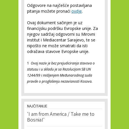
Odgovore na najčešće postavljana
pitanja možete pronaći
ovdje
.
Ovaj dokument sačinjen je uz
financijsku podršku Evropske unije. Za
njegov sadržaj odgovorni su Mirovni
institut i Mediacentar Sarajevo, te se
nipošto ne može smatrati da isti
odražava stavove Evropske unije.
1
Ovaj naziv je bez prejudiciranja stavova o
statusu i u skladu je sa Rezolucijom SB UN
1244/99 i mišljenjem Međunarodnog suda
pravde o proglašenju nezavisnosti Kosova.
NAJČITANIJE
'I am from America / Take me to
Bosnia!'