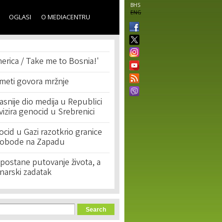
BHS
ENG
OGLASI
O MEDIACENTRU
erica / Take me to Bosnia!'
 meti govora mržnje
asnije dio medija u Republici
ivizira genocid u Srebrenici
cid u Gazi razotkrio granice
lobode na Zapadu
postane putovanje života, a
narski zadatak
orm