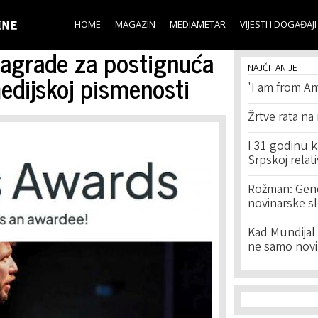
Skip to
main
HOME
MAGAZIN
MEDIAMETAR
VIJESTI I DOGAĐAJI
content
 Nagrade za postignuća
NAJČITANIJE
edijskoj pismenosti
'I am from Am
Žrtve rata na
I 31 godinu k
Srpskoj relat
Rožman: Geno
novinarske s
Kad Mundijal 
ne samo novi
Search f
Search