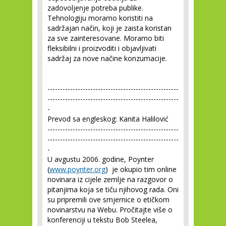
zadovoljenje potreba publike.
Tehnologiju moramo koristiti na
sadržajan način, koji je zaista koristan
za sve zainteresovane. Moramo biti
fleksibilni i proizvoditi i objavljivati
sadržaj za nove načine konzumacije.
----------------------------------------------------
----------------------------------------------------
-
Prevod sa engleskog: Kanita Halilović
----------------------------------------------------
----------------------------------------------------
-
U avgustu 2006. godine, Poynter
(
www.poynter.org
) je okupio tim online
novinara iz cijele zemlje na razgovor o
pitanjima koja se tiču njihovog rada. Oni
su pripremili ove smjernice o etičkom
novinarstvu na Webu. Pročitajte više o
konferenciji u tekstu Bob Steelea,