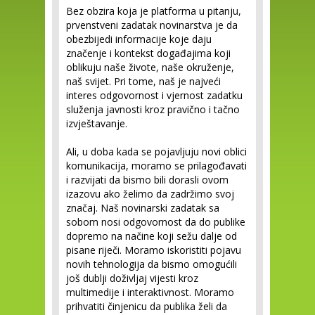
Bez obzira koja je platforma u pitanju,
prvenstveni zadatak novinarstva je da
obezbijedi informacije koje daju
značenje i kontekst događajima koji
oblikuju naše živote, naše okruženje,
naš svijet. Pri tome, naš je najveći
interes odgovornost i vjernost zadatku
služenja javnosti kroz pravično i tačno
izvještavanje.
Ali, u doba kada se pojavljuju novi oblici
komunikacija, moramo se prilagođavati
i razvijati da bismo bili dorasli ovom
izazovu ako želimo da zadržimo svoj
značaj. Naš novinarski zadatak sa
sobom nosi odgovornost da do publike
dopremo na načine koji sežu dalje od
pisane riječi. Moramo iskoristiti pojavu
novih tehnologija da bismo omogućili
još dublji doživljaj vijesti kroz
multimedije i interaktivnost. Moramo
prihvatiti činjenicu da publika želi da