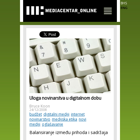
Skip to
BHS
main
ENG
content
Uloga novinarstva u digitalnom dobu
Bruce Koon
24/12/2008
budžet
digitalni mediji
internet
novinarstvo
medijska etika
novi
mediji
oglašavanje
Balansiranje između prihoda i sadržaja