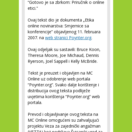
“Gotovo je sa zbrkom: Priručnik o online
etici."
Ovaj tekst dio je dokumenta „Etika
online novinarstva: Smjernice sa
konferencije” objavljenog 11. februara
2007. na
web stranici Poynter.org
.
Ovaj odjeljak su sastavili: Bruce Koon,
Theresa Moore, Joe Michaud, Dennis
Ryerson, Joel Sappell i Kelly McBride.
Tekst je preuzet i objavljen na MC
Online uz odobrenje web portala
“Poynter.org”. Svako dalje korištenje i
distribucija ovog teksta podliježe
uvjetima korištenja “Poynter.org” web
portala.
Prevod i objavljivanje ovog teksta na
MC Online omogućeni su zahvaljujući
projektu Veza za zajednički angažman
(VEZZA) koji podržava Švicarski ured za