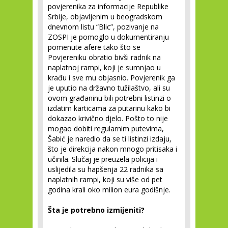
povjerenika za informacije Republike
Srbije, objavljenim u beogradskom
dnevnom listu “Blic”, pozivanje na
ZOSPI je pomoglo u dokumentiranju
pomenute afere tako što se
Povjereniku obratio bivši radnik na
naplatnoj rampi, koji je sumnjao u
krađu i sve mu objasnio. Povjerenik ga
je uputio na državno tužilaštvo, ali su
ovom građaninu bili potrebni listinzi o
izdatim karticama za putarinu kako bi
dokazao krivično djelo. Pošto to nije
mogao dobiti regularnim putevima,
Šabić je naredio da se ti listinzi izdaju,
što je direkcija nakon mnogo pritisaka i
učinila. Slučaj je preuzela policija i
uslijedila su hapšenja 22 radnika sa
naplatnih rampi, koji su više od pet
godina krali oko milion eura godišnje.
Šta je potrebno izmijeniti?