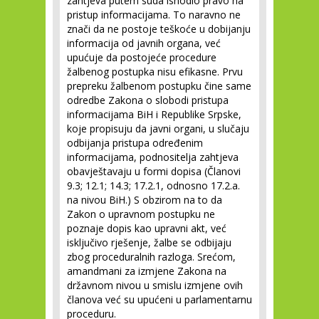
zahtjeva putem suda ishodio pravo na
pristup informacijama. To naravno ne
znači da ne postoje teškoće u dobijanju
informacija od javnih organa, već
upućuje da postojeće procedure
žalbenog postupka nisu efikasne. Prvu
prepreku žalbenom postupku čine same
odredbe Zakona o slobodi pristupa
informacijama BiH i Republike Srpske,
koje propisuju da javni organi, u slučaju
odbijanja pristupa određenim
informacijama, podnositelja zahtjeva
obavještavaju u formi dopisa (Članovi
9.3; 12.1; 14.3; 17.2.1, odnosno 17.2.a.
na nivou BiH.) S obzirom na to da
Zakon o upravnom postupku ne
poznaje dopis kao upravni akt, već
isključivo rješenje, žalbe se odbijaju
zbog proceduralnih razloga. Srećom,
amandmani za izmjene Zakona na
državnom nivou u smislu izmjene ovih
članova već su upućeni u parlamentarnu
proceduru.