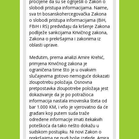
procijene da su se ogriješili o Zakon o
slobodi pristupa informacijama. Naime,
sva tri bosanskohercegovačka Zakona
o slobodi pristupa informacijama (BiH,
FBiH i RS) predviđaju da kršenje Zakona
podliježe sankcijama Krivičnog zakona,
Zakona o prekršajima i zakonima iz
oblasti uprave.
Međutim, prema analizi Amire Krehić,
primjena Krivičnog zakona je
ograničena time što je u ovakvim
slučajevima gotovo nemoguće dokazati
zloupotrebu položaja. Osnovna
pretpostavka zloupotrebe položaja jest
dokazivanje da je po potražioca
informacija nastala imovinska šteta od
bar 1.000 KM, i vrlo je vjerovatno da će
građani koji putem suda traže
određene informacije imati itekakvih
poteškoća da tako nešto dokažu u
sudskom postupku. Ni novi Zakon o
prekršajima ne nudi bolje izglede. Amira