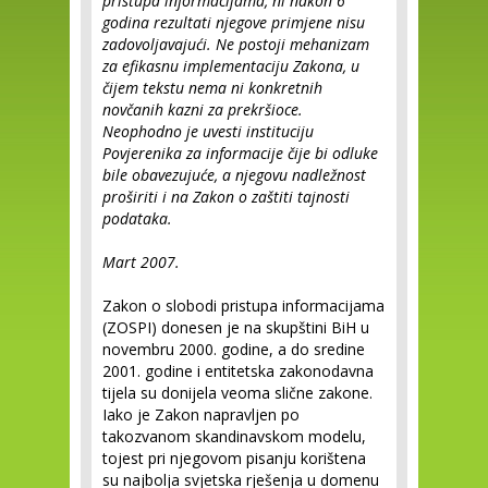
pristupa informacijama, ni nakon 6
godina rezultati njegove primjene nisu
zadovoljavajući. Ne postoji mehanizam
za efikasnu implementaciju Zakona, u
čijem tekstu nema ni konkretnih
novčanih kazni za prekršioce.
Neophodno je uvesti instituciju
Povjerenika za informacije čije bi odluke
bile obavezujuće, a njegovu nadležnost
proširiti i na Zakon o zaštiti tajnosti
podataka.
Mart 2007.
Zakon o slobodi pristupa informacijama
(ZOSPI) donesen je na skupštini BiH u
novembru 2000. godine, a do sredine
2001. godine i entitetska zakonodavna
tijela su donijela veoma slične zakone.
Iako je Zakon napravljen po
takozvanom skandinavskom modelu,
tojest pri njegovom pisanju korištena
su najbolja svjetska rješenja u domenu