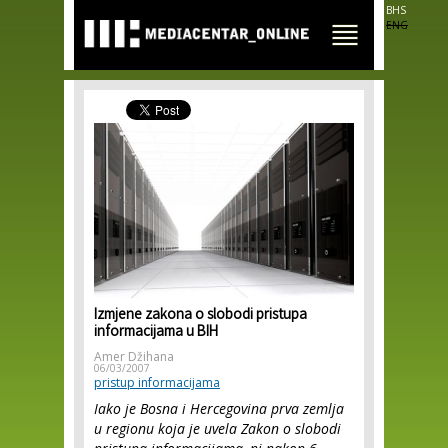
Skip to
BHS
main
ENG
content
Izmjene zakona o slobodi pristupa
informacijama u BIH
Amer Džihana
06/03/2007
pristup informacijama
Iako je Bosna i Hercegovina prva zemlja
u regionu koja je uvela Zakon o slobodi