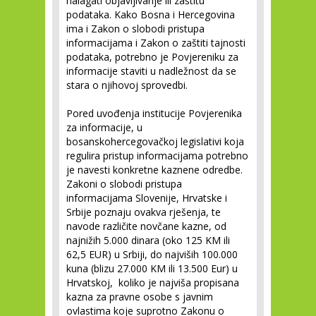
nalagati objavljivanje ili zaštitu
podataka. Kako Bosna i Hercegovina
ima i Zakon o slobodi pristupa
informacijama i Zakon o zaštiti tajnosti
podataka, potrebno je Povjereniku za
informacije staviti u nadležnost da se
stara o njihovoj sprovedbi.
Pored uvođenja institucije Povjerenika
za informacije, u
bosanskohercegovačkoj legislativi koja
regulira pristup informacijama potrebno
je navesti konkretne kaznene odredbe.
Zakoni o slobodi pristupa
informacijama Slovenije, Hrvatske i
Srbije poznaju ovakva rješenja, te
navode različite novčane kazne, od
najnižih 5.000 dinara (oko 125 KM ili
62,5 EUR) u Srbiji, do najviših 100.000
kuna (blizu 27.000 KM ili 13.500 Eur) u
Hrvatskoj, koliko je najviša propisana
kazna za pravne osobe s javnim
ovlastima koje suprotno Zakonu o