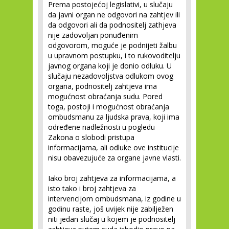
Prema postojećoj legislativi, u slučaju
da javni organ ne odgovori na zahtjev ili
da odgovori ali da podnositelj zathjeva
nije zadovoljan ponuđenim
odgovorom, moguće je podnijeti žalbu
u upravnom postupku, i to rukovoditelju
javnog organa koji je donio odluku. U
slučaju nezadovoljstva odlukom ovog
organa, podnositelj zahtjeva ima
mogućnost obraćanja sudu. Pored
toga, postoji i mogućnost obraćanja
ombudsmanu za ljudska prava, koji ima
određene nadležnosti u pogledu
Zakona o slobodi pristupa
informacijama, ali odluke ove institucije
nisu obavezujuće za organe javne vlasti.
Iako broj zahtjeva za informacijama, a
isto tako i broj zahtjeva za
intervencijom ombudsmana, iz godine u
godinu raste, još uvijek nije zabilježen
niti jedan slučaj u kojem je podnositelj