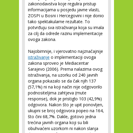
zakonodavstva koje regulira pristup
informacijama u posjedu javne vlasti,
ZOSPI u Bosni i Hercegovini i nije donio
tako spektakularne rezultate. To
potvrđuju sva istraživanja koja su imala
za cilj da odrede razinu implementacije
ovoga zakona.
Najobimnije, i vjerovatno najznačajnije
istraživanje
o implementaciji ovoga
zakona sproveo je Mediacentar
Sarajevo (2006). Prema nalazima ovog
istraživanja, na uzorku od 240 javnih
organa pokazalo se da čak njih 137
(57,1%) ni na koji način nije odgovorilo
podnositeljima zahtjeva (mute
response), dok je pristiglo 103 (42,9%)
odgovora. Nakon što je upit ponovljen,
ukupni se broj odgovora popeo na 164,
što čini 68,7%. Dakle, gotovo jedna
trećina javnih organa koji su bili
obuhvaćeni uzorkom ni nakon slanja