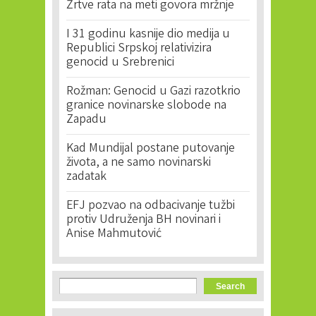
Žrtve rata na meti govora mržnje
I 31 godinu kasnije dio medija u
Republici Srpskoj relativizira
genocid u Srebrenici
Rožman: Genocid u Gazi razotkrio
granice novinarske slobode na
Zapadu
Kad Mundijal postane putovanje
života, a ne samo novinarski
zadatak
EFJ pozvao na odbacivanje tužbi
protiv Udruženja BH novinari i
Anise Mahmutović
Search form
Search