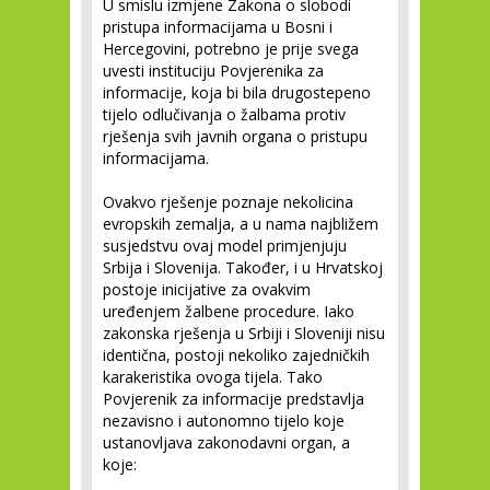
U smislu izmjene Zakona o slobodi
pristupa informacijama u Bosni i
Hercegovini, potrebno je prije svega
uvesti instituciju Povjerenika za
informacije, koja bi bila drugostepeno
tijelo odlučivanja o žalbama protiv
rješenja svih javnih organa o pristupu
informacijama.
Ovakvo rješenje poznaje nekolicina
evropskih zemalja, a u nama najbližem
susjedstvu ovaj model primjenjuju
Srbija i Slovenija. Također, i u Hrvatskoj
postoje inicijative za ovakvim
uređenjem žalbene procedure. Iako
zakonska rješenja u Srbiji i Sloveniji nisu
identična, postoji nekoliko zajedničkih
karakeristika ovoga tijela. Tako
Povjerenik za informacije predstavlja
nezavisno i autonomno tijelo koje
ustanovljava zakonodavni organ, a
koje: