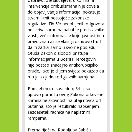
Zapravo, 5% slučajeva, u kojima ni
intervencija ombudsmana nije dovela
do objavljivanja informacija, pokazuje
stvarni limit postojeće zakonske
regulative. Tih 5% nedobijenih odgovora
ne skriva samo najbahatije predstavnike
vlasti, već i informacije koje javnost ima
pravo znati ali se vlast grozničavo trudi
da ih zadrži samo u svome posjedu.
Otuda Zakon o slobodi pristupa
informacijama u Bosni i Hercegovini
nije postao značajno antikorupcijsko
oruđe, iako je diljem svijeta pokazao da
mu je to jedna od glavnih namjena.
Podsjetimo, u susjednoj Srbiji su
upravo pomoću ovog Zakona otkrivene
kriminalne aktivnosti na utaji novca od
putarina, što je rezultiralo hapšenjem
šezdesetak radnika na naplatnim
rampama.
Prema riječima Rodoljuba Šabića,