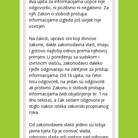
dva upita za informacijama uopće nije
odgovorilo, ni pozitivno ni negativno. Za
njih Zakon o slobodi pristupa
informacijama izgleda još uvijek nije
usvojen.
Na žalost, upravo oni koji donose
zakone, dakle zakonodavna vlast, imaju
i gotovo najlošiji odnos prema njihovoj
primjeni. U poređenju sa sudskom i
izvršnom vlašću, zakonodavci daleko
rjeđe odgovaraju na zahtjeve za pristup
informacijama. Od 16 upita, na četiri
nisu odgovorili, na jedan su odgovorili
ali protivno Zakonu o slobodi pristupa
informacijama (vidi objašnjenje br. 1 na
dnu teksta), a čak sedam odgovora je
stiglo nakon isteka zakonski propisanog
roka.
Od zakonodavne vlasti jedino su lošija
javna tijela čiji je osnivač vlada,
odnosno vlada vrši nadzor nad njihovim