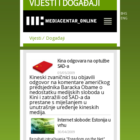
VIJESTI I DOGAĐAJI
Skip to
main
content
BHS
ENG
Vijesti
Događaji
Kina odgovara na optužbe
SAD-a
05/05/2009
Kineski zvaničnici su objavili
odgovor na komentare američkog
predsjednika Baracka Obame o
nedostatku medijskih sloboda u
Kini i zatražili od SAD-a da
prestane s miješanjem u
unutrašnje uređenje kineskih
medija.
Internet slobode: Estonija u
vrhu
30/04/2009
Rezultati istraživanja "Freedom on the Net"