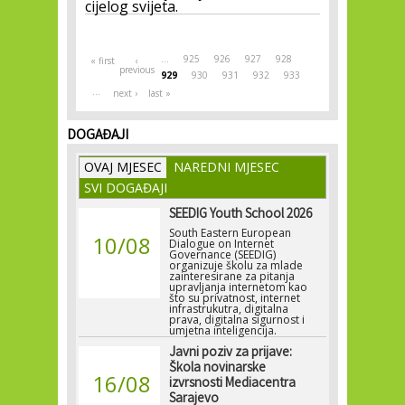
cijelog svijeta.
Pages
…
925
926
927
928
« first
‹
previous
929
930
931
932
933
…
next ›
last »
DOGAĐAJI
OVAJ MJESEC
NAREDNI MJESEC
SVI DOGAĐAJI
SEEDIG Youth School 2026
South Eastern European
10/08
Dialogue on Internet
Governance (SEEDIG)
organizuje školu za mlade
zainteresirane za pitanja
upravljanja internetom kao
što su privatnost, internet
infrastrukutra, digitalna
prava, digitalna sigurnost i
umjetna inteligencija.
Javni poziv za prijave:
Škola novinarske
16/08
izvrsnosti Mediacentra
Sarajevo