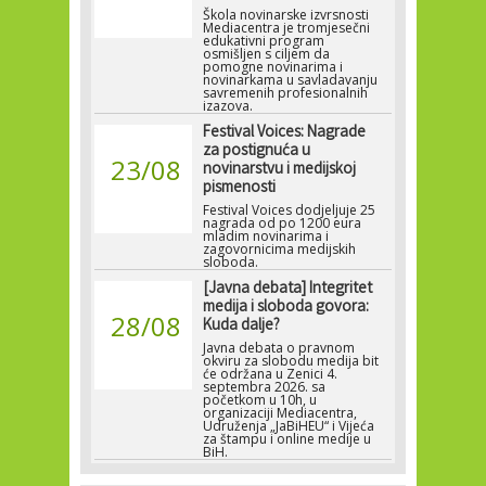
Škola novinarske izvrsnosti
Mediacentra je tromjesečni
edukativni program
osmišljen s ciljem da
pomogne novinarima i
novinarkama u savladavanju
savremenih profesionalnih
izazova.
Festival Voices: Nagrade
za postignuća u
23/08
novinarstvu i medijskoj
pismenosti
Festival Voices dodjeljuje 25
nagrada od po 1200 eura
mladim novinarima i
zagovornicima medijskih
sloboda.
[Javna debata] Integritet
medija i sloboda govora:
28/08
Kuda dalje?
Javna debata o pravnom
okviru za slobodu medija bit
će održana u Zenici 4.
septembra 2026. sa
početkom u 10h, u
organizaciji Mediacentra,
Udruženja „JaBiHEU“ i Vijeća
za štampu i online medije u
BiH.