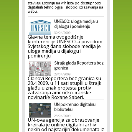
stavljaju Estoniju na vrh liste po dostupnosti
digitalnih tehnologija i slobodi izražavanja na
webu.
UNESCO: uloga medija u
dijalogu i pomirenju
30/04/2009
Glavna tema ovogodišnje
konferencije UNESCO-a povodom
Svjetskog dana slobode medija je
uloga medija u dijalogu i
pomirenju.
Štrajk glađu Reportera bez
granica
28/04/2009
Članovi Reportera bez granica su
28.4.2009. u 11 sati stupili u štrajk
glađu u znak protesta protiv
zatvaranja američko-iranske
novinarke Roxane Saberi.
UN pokrenuo digitalnu
biblioteku
23/04/2009
UN-ova agencija za obrazovanje
kreirala je online digitalni arhiv
nekih od najstarijih dokumenata iz