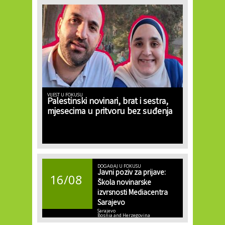
VIJEST U FOKUSU
Palestinski novinari, brat i sestra,
mjesecima u pritvoru bez suđenja
DOGAĐAJ U FOKUSU
Javni poziv za prijave:
16/08
Škola novinarske
izvrsnosti Mediacentra
Sarajevo
Sarajevo
Bosnia and Herzegovina