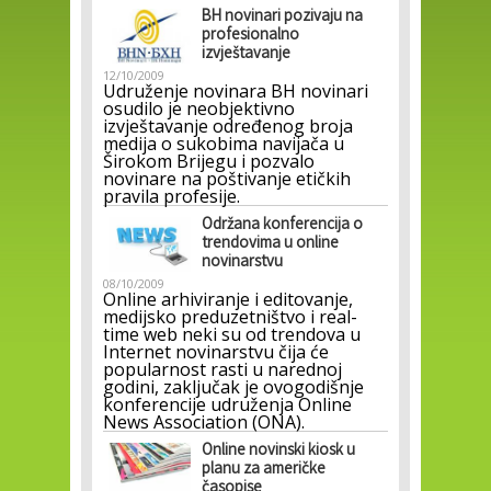
BH novinari pozivaju na
profesionalno
izvještavanje
12/10/2009
Udruženje novinara BH novinari
osudilo je neobjektivno
izvještavanje određenog broja
medija o sukobima navijača u
Širokom Brijegu i pozvalo
novinare na poštivanje etičkih
pravila profesije.
Održana konferencija o
trendovima u online
novinarstvu
08/10/2009
Online arhiviranje i editovanje,
medijsko preduzetništvo i real-
time web neki su od trendova u
Internet novinarstvu čija će
popularnost rasti u narednoj
godini, zaključak je ovogodišnje
konferencije udruženja Online
News Association (ONA).
Online novinski kiosk u
planu za američke
časopise