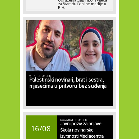
Udruženja „JaBiHEU“ i Vijeća
za štampu i online medije u
BiH.
VIJEST U FOKUSU
Palestinski novinari, brat i sestra,
mjesecima u pritvoru bez suđenja
DOGAĐAJ U FOKUSU
Javni poziv za prijave:
16/08
Škola novinarske
izvrsnosti Mediacentra