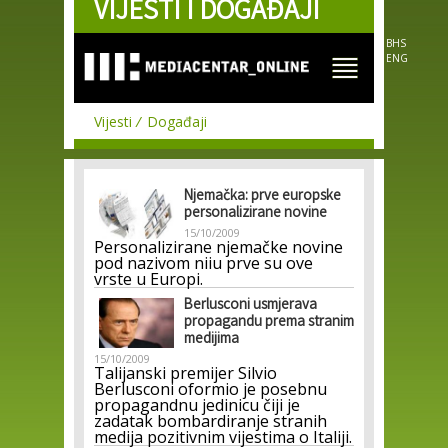
VIJESTI I DOGAĐAJI
Skip to
main
content
BHS
ENG
Vijesti
Događaji
Njemačka: prve europske
personalizirane novine
15/10/2009
Personalizirane njemačke novine
pod nazivom
niiu
prve su ove
vrste u Europi.
Berlusconi usmjerava
propagandu prema stranim
medijima
15/10/2009
Talijanski premijer Silvio
Berlusconi oformio je posebnu
propagandnu jedinicu čiji je
zadatak bombardiranje stranih
medija pozitivnim vijestima o Italiji.