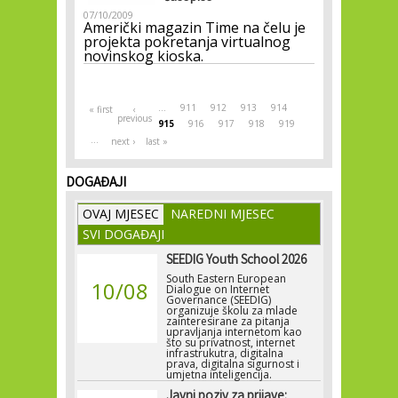
07/10/2009
Američki magazin Time na čelu je
projekta pokretanja virtualnog
novinskog kioska.
Pages
…
911
912
913
914
« first
‹
previous
915
916
917
918
919
…
next ›
last »
DOGAĐAJI
OVAJ MJESEC
NAREDNI MJESEC
SVI DOGAĐAJI
SEEDIG Youth School 2026
South Eastern European
10/08
Dialogue on Internet
Governance (SEEDIG)
organizuje školu za mlade
zainteresirane za pitanja
upravljanja internetom kao
što su privatnost, internet
infrastrukutra, digitalna
prava, digitalna sigurnost i
umjetna inteligencija.
Javni poziv za prijave: