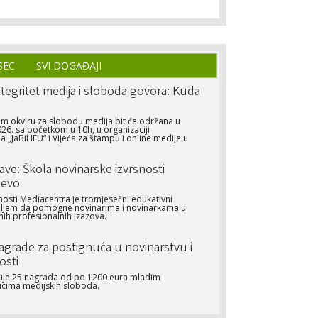
SEC
SVI DOGAĐAJI
tegritet medija i sloboda govora: Kuda
m okviru za slobodu medija bit će održana u
26. sa početkom u 10h, u organizaciji
 „JaBiHEU“ i Vijeća za štampu i online medije u
jave: Škola novinarske izvrsnosti
jevo
nosti Mediacentra je tromjesečni edukativni
iljem da pomogne novinarima i novinarkama u
ih profesionalnih izazova.
Nagrade za postignuća u novinarstvu i
osti
ljuje 25 nagrada od po 1200 eura mladim
icima medijskih sloboda.