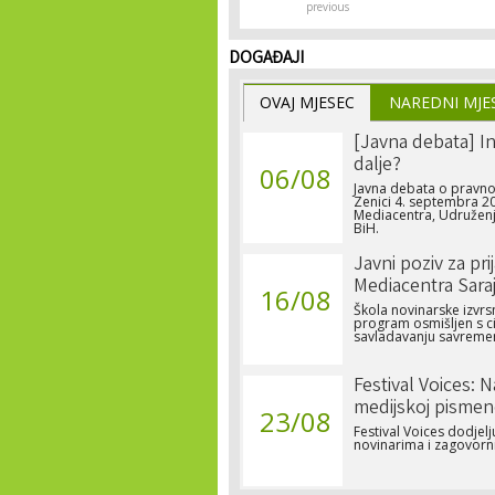
previous
DOGAĐAJI
OVAJ MJESEC
NAREDNI MJE
[Javna debata] In
dalje?
06/08
Javna debata o pravno
Zenici 4. septembra 20
Mediacentra, Udruženja
BiH.
Javni poziv za pri
Mediacentra Sara
16/08
Škola novinarske izvrs
program osmišljen s c
savladavanju savremen
Festival Voices: 
medijskoj pismen
23/08
Festival Voices dodje
novinarima i zagovorn