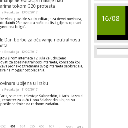
manje akreditacija i nasilje nad
arima tokom G20 protesta
ne Redakcija
13/07/2017
16/08
e vlasti povukle su akreditacije za devet novinara,
dodatnih 23 novinara našlo na listi gdje su opisani
gurnosna briga”.
uli: Dan borbe za očuvanje neutralnosti
neta
Search f
Search
ne Redakcija
12/07/2017
tovi širom interneta 12. jula će udruženo
ovati za spas neutralnosti interneta, koncepta koji
ava jednakog tretmana svog interneta saobraćaja,
zira na mogućnost plaćanja.
ovinara ubijena u Iraku
ne Redakcija
11/07/2017
aris, snimatelj televizije Salaheddin, i Harb Hazza al-
, reporter za kuću Hona Salaheddin, ubijeni su
 prošle sedmice na radnom zadatku.
652
653
654
655
656
657
…
next ›
last »