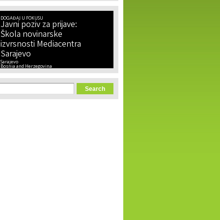
DOGAĐAJ U FOKUSU
Javni poziv za prijave:
Škola novinarske
izvrsnosti Mediacentra
Sarajevo
Sarajevo
Bosnia and Herzegovina
orm