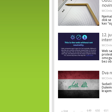
Oduzi
novin
MCOnli
Njemačk
dok se 
kao “si
12. j
inter
MCOnli
Web saj
protest
omoguć
bez ob
Dva n
MCOnli
Sudad F
Duleimi
krajem
Pages
…
649
650
651
« first
‹