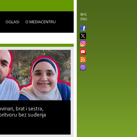
BHS
ENG
OGLASI
O MEDIACENTRU
vinari, brat i sestra,
pritvoru bez suđenja