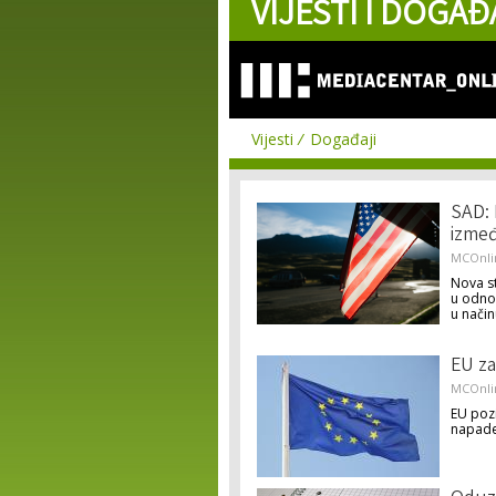
VIJESTI I DOGAĐ
Vijesti
Događaji
SAD: 
izmeđ
MCOnli
Nova st
u odno
u način
EU za
MCOnli
EU pozi
napade 