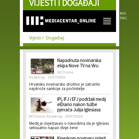
VIJESTI I DOGAĐAJI
Skip to
main
content
BHS
ENG
Vijesti
Događaji
Napadnuta novinarska
ekipa Nove TV na Viru
MCOnline
Redakcija
29/07/2026
Hrvatsko novinarsko društvo je zatražilo
najstrože sankcije za počinitelje
IPI, IFJ i EFJ podržali medij
elDiario nakon tužbe
pjevača Julija Iglesiasa
MCOnline Redakcija
29/07/2026
Medij je izvještavao o navodima da je Iglesias
seksualno napao dvije žene