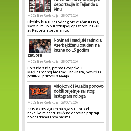
Kineskom novinaru prijeti
deportacija iz Tajlanda u
Kinu
MCOnline Redakcija
28/07/2026
Ukoliko bi Bai Zhaodong bio vraćen u Kinu,
život bi mu bio u ozbiljnoj opasnosti, naveli
su Reporteri bez granica.
Novinari i medijski radnici u
Azerbejdžanu osuđeni na
kazne do 15 godina
zatvora
MCOnline Redakcija
28/07/2026
Presuda suda, prema Evropskoj i
Međunarodnoj federaciji novinara, potvrđuje
političku prirodu suđenja
Vidojković i Kulačin ponovo
dobili prijetnje sa istog
Instagram naloga
MCOnline Redakcija
28/07/2026
Sa istog Instagram naloga su u proteklih
nekoliko mjeseci upućene desetine prijetnji
novinarkama i novinarima.
Pages