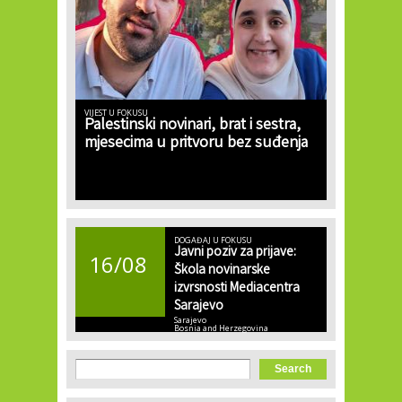
VIJEST U FOKUSU
Palestinski novinari, brat i sestra,
mjesecima u pritvoru bez suđenja
DOGAĐAJ U FOKUSU
Javni poziv za prijave:
16/08
Škola novinarske
izvrsnosti Mediacentra
Sarajevo
Sarajevo
Bosnia and Herzegovina
Search form
Search