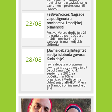
novinarkama u savladavanju
savremenih profesionalnih
izazova.
Festival Voices: Nagrade
za postignuća u
23/08
novinarstvu i medijskoj
pismenosti
Festival Voices dodjeljuje 25
nagrada od po 1200 eura
mladim novinarima i
zagovornicima medijskih
sloboda.
[Javna debata] Integritet
medija i sloboda govora:
28/08
Kuda dalje?
Javna debata o pravnom
okviru za slobodu medija bit
će održana u Zenici 4.
septembra 2026. sa
početkom u 10h, u
organizaciji Mediacentra,
Udruženja „JaBiHEU“ i Vijeća
za štampu i online medije u
BiH.