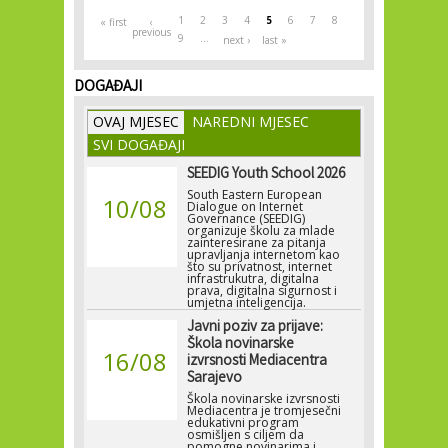
1
2
3
4
5
6
7
8
« first
‹
previous
9
…
next ›
last »
DOGAĐAJI
OVAJ MJESEC
NAREDNI MJESEC
SVI DOGAĐAJI
SEEDIG Youth School 2026
South Eastern European
10/08
Dialogue on Internet
Governance (SEEDIG)
organizuje školu za mlade
zainteresirane za pitanja
upravljanja internetom kao
što su privatnost, internet
infrastrukutra, digitalna
prava, digitalna sigurnost i
umjetna inteligencija.
Javni poziv za prijave:
Škola novinarske
16/08
izvrsnosti Mediacentra
Sarajevo
Škola novinarske izvrsnosti
Mediacentra je tromjesečni
edukativni program
osmišljen s ciljem da
pomogne novinarima i