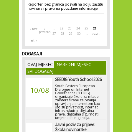
Reporteri bez granica pozvali na bolju zaštitu
novinara i pravo na pouzdane informacije
Pages
…
22
23
24
25
26
« first
‹
previous
27
28
29
30
…
next ›
last »
DOGAĐAJI
OVAJ MJESEC
NAREDNI MJESEC
SVI DOGAĐAJI
SEEDIG Youth School 2026
South Eastern European
10/08
Dialogue on Internet
Governance (SEEDIG)
organizuje školu za mlade
zainteresirane za pitanja
upravljanja internetom kao
što su privatnost, internet
infrastrukutra, digitalna
prava, digitalna sigurnost i
umjetna inteligencija.
Javni poziv za prijave:
Škola novinarske