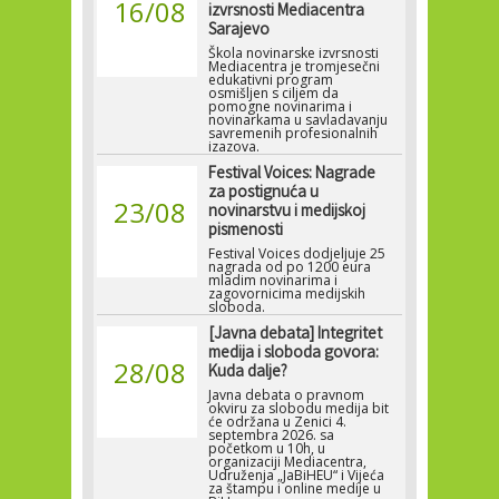
16/08
izvrsnosti Mediacentra
Sarajevo
Škola novinarske izvrsnosti
Mediacentra je tromjesečni
edukativni program
osmišljen s ciljem da
pomogne novinarima i
novinarkama u savladavanju
savremenih profesionalnih
izazova.
Festival Voices: Nagrade
za postignuća u
23/08
novinarstvu i medijskoj
pismenosti
Festival Voices dodjeljuje 25
nagrada od po 1200 eura
mladim novinarima i
zagovornicima medijskih
sloboda.
[Javna debata] Integritet
medija i sloboda govora:
28/08
Kuda dalje?
Javna debata o pravnom
okviru za slobodu medija bit
će održana u Zenici 4.
septembra 2026. sa
početkom u 10h, u
organizaciji Mediacentra,
Udruženja „JaBiHEU“ i Vijeća
za štampu i online medije u