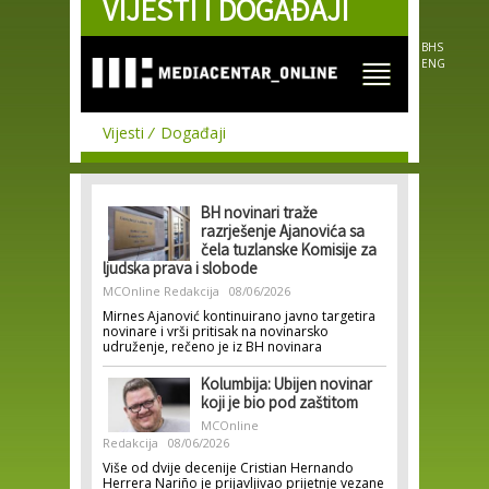
VIJESTI I DOGAĐAJI
Skip to
main
content
BHS
ENG
Vijesti
Događaji
BH novinari traže
razrješenje Ajanovića sa
čela tuzlanske Komisije za
ljudska prava i slobode
MCOnline Redakcija
08/06/2026
Mirnes Ajanović kontinuirano javno targetira
novinare i vrši pritisak na novinarsko
udruženje, rečeno je iz BH novinara
Kolumbija: Ubijen novinar
koji je bio pod zaštitom
MCOnline
Redakcija
08/06/2026
Više od dvije decenije Cristian Hernando
Herrera Nariño je prijavljivao prijetnje vezane