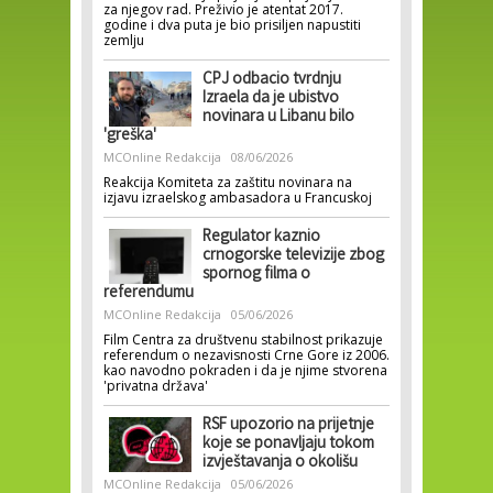
za njegov rad. Preživio je atentat 2017.
godine i dva puta je bio prisiljen napustiti
zemlju
CPJ odbacio tvrdnju
Izraela da je ubistvo
novinara u Libanu bilo
'greška'
MCOnline Redakcija
08/06/2026
Reakcija Komiteta za zaštitu novinara na
izjavu izraelskog ambasadora u Francuskoj
Regulator kaznio
crnogorske televizije zbog
spornog filma o
referendumu
MCOnline Redakcija
05/06/2026
Film Centra za društvenu stabilnost prikazuje
referendum o nezavisnosti Crne Gore iz 2006.
kao navodno pokraden i da je njime stvorena
'privatna država'
RSF upozorio na prijetnje
koje se ponavljaju tokom
izvještavanja o okolišu
MCOnline Redakcija
05/06/2026