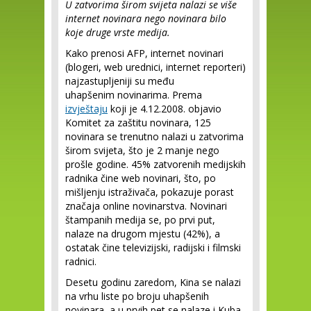
U zatvorima širom svijeta nalazi se više
internet novinara nego novinara bilo
koje druge vrste medija.
Kako prenosi AFP, internet novinari
(blogeri, web urednici, internet reporteri)
najzastupljeniji su među
uhapšenim novinarima. Prema
izvještaju
koji je 4.12.2008. objavio
Komitet za zaštitu novinara, 125
novinara se trenutno nalazi u zatvorima
širom svijeta, što je 2 manje nego
prošle godine. 45% zatvorenih medijskih
radnika čine web novinari, što, po
mišljenju istraživača, pokazuje porast
značaja online novinarstva. Novinari
štampanih medija se, po prvi put,
nalaze na drugom mjestu (42%), a
ostatak čine televizijski, radijski i filmski
radnici.
Desetu godinu zaredom, Kina se nalazi
na vrhu liste po broju uhapšenih
novinara, a u prvih pet se nalaze i Kuba,