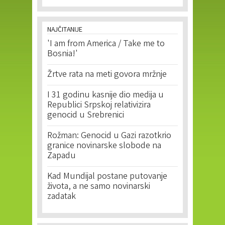
NAJČITANIJE
'I am from America / Take me to
Bosnia!'
Žrtve rata na meti govora mržnje
I 31 godinu kasnije dio medija u
Republici Srpskoj relativizira
genocid u Srebrenici
Rožman: Genocid u Gazi razotkrio
granice novinarske slobode na
Zapadu
Kad Mundijal postane putovanje
života, a ne samo novinarski
zadatak