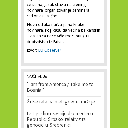
će se naglasak staviti na trening
novinara: organizovanje seminara,
radionica i slično.
Nova odluka naišla je na kritike
novinara, koji kažu da većina balkanskih
TV stanica neće više moći priuštiti
dopisništvo iz Brisela.
Izvor:
EU Observer
NAJČITANIJE
'I am from America / Take me to
Bosnia!'
Žrtve rata na meti govora mržnje
I 31 godinu kasnije dio medija u
Republici Srpskoj relativizira
genocid u Srebrenici