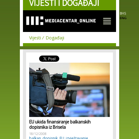
VIJESTI I DOGAĐAJI
Skip to
main
content
BHS
ENG
Vijesti
Događaji
EU ukida finansiranje balkanskih
dopisnika iz Brisela
18/12/2008
balkan
dopisnik. EU
izvještavanje