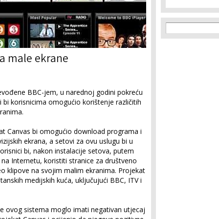
Search f
Search
na male ekrane
revođene BBC-jem, u narednoj godini pokreću
bi korisnicima omogućio korištenje različitih
kranima.
kat Canvas bi omogućio download programa i
zijskih ekrana, a setovi za ovu uslugu bi u
Korisnici bi, nakon instalacije setova, putem
 na Internetu, koristiti stranice za društveno
deo klipove na svojim malim ekranima. Projekat
tanskih medijskih kuća, uključujući BBC, ITV i
e ovog sistema moglo imati negativan utjecaj