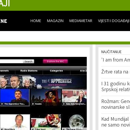
AJI
Skip to
main
content
HOME
MAGAZIN
MEDIAMETAR
VIJESTI I DOGAĐAJI
NAJČITANIJE
'I am from Am
Žrtve rata na
I 31 godinu k
Srpskoj relat
Rožman: Geno
novinarske s
Kad Mundijal 
ne samo novi