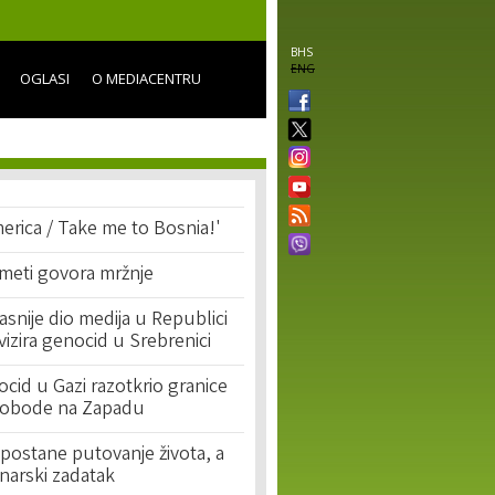
BHS
ENG
OGLASI
O MEDIACENTRU
erica / Take me to Bosnia!'
 meti govora mržnje
asnije dio medija u Republici
ivizira genocid u Srebrenici
cid u Gazi razotkrio granice
lobode na Zapadu
postane putovanje života, a
narski zadatak