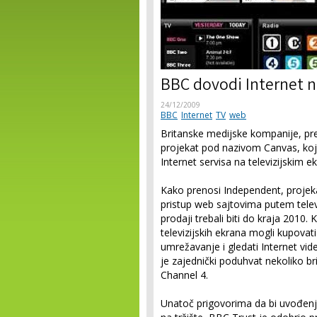
BBC dovodi Internet 
24/12/2009
BBC
Internet
TV
web
Britanske medijske kompanije, p
projekat pod nazivom Canvas, koji 
Internet servisa na televizijskim e
Kako prenosi Independent, proje
pristup web sajtovima putem televi
prodaji trebali biti do kraja 2010. 
televizijskih ekrana mogli kupovati
umrežavanje i gledati Internet vi
je zajednički poduhvat nekoliko bri
Channel 4.
Unatoč prigovorima da bi uvođenj