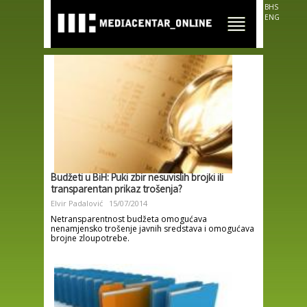
Skip to
BHS
main
ENG
content
Budžeti u BiH: Puki zbir nesuvislih brojki ili
transparentan prikaz trošenja?
Elvir Padalović
15/07/2014
Netransparentnost budžeta omogućava
nenamjensko trošenje javnih sredstava i omogućava
brojne zloupotrebe.