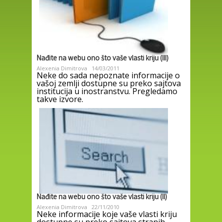
Nađite na webu ono što vaše vlasti kriju (III)
Alexenia Dimitrova
14/03/2011
Neke do sada nepoznate informacije o
vašoj zemlji dostupne su preko sajtova
institucija u inostranstvu. Pregledamo
takve izvore.
Nađite na webu ono što vaše vlasti kriju (II)
Alexenia Dimitrova
22/11/2010
Neke informacije koje vaše vlasti kriju
dostupne su preko sajtova stranih