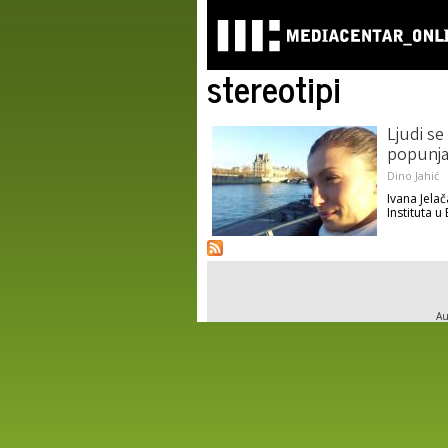
stereotipi
Ljudi se
popunja
Dino Jahić
Ivana Jelač
Instituta 
Au