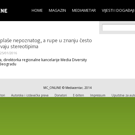
Skip to
main
HOME
MAGAZIN
MEDIAMETAR
VIJESTI I DOGAĐAJI
content
Search f
Search
 plaše nepoznatog, a rupe u znanju često
vaju stereotipima
25/01/2016
a, direktorka regionalne kancelarije Media Diversity
u Beogradu
MC_ONLINE © Mediacentar, 2014
tori
Autorska i izdavačka prava
Donatori
E-bilten
Impressum
Uputstva za aut