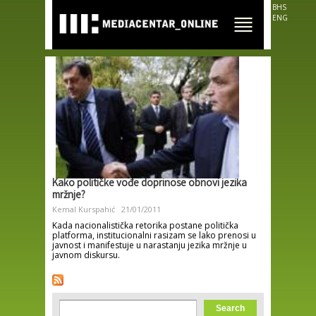
Skip to
BHS
main
ENG
content
Kako političke vođe doprinose obnovi jezika
mržnje?
Kemal Kurspahić
21/01/2011
Kada nacionalistička retorika postane politička
platforma, institucionalni rasizam se lako prenosi u
javnost i manifestuje u narastanju jezika mržnje u
javnom diskursu.
Search form
Search