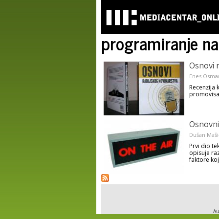
programiranje na 
Osnovi r
Enes Osma
Recenzija 
promovisan
Osnovni 
Dušan Maši
Prvi dio t
opisuje raz
faktore koj
Au