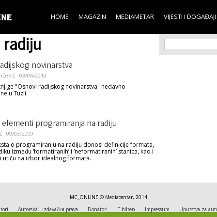
Skip to
main
HOME
MAGAZIN
MEDIAMETAR
VIJESTI I DOGAĐAJI
content
radiju
Search f
Search
adijskog novinarstva
nčević
03/06/2013
knjige "Osnovi radijskog novinarstva" nedavno
e u Tuzli.
elementi programiranja na radiju
ć
09/03/2009
eksta o programiranju na radiju donosi definicije formata,
liku između ‘formatiranih’ i ‘neformatiranih’ stanica, kao i
i utiču na izbor idealnog formata.
MC_ONLINE © Mediacentar, 2014
tori
Autorska i izdavačka prava
Donatori
E-bilten
Impressum
Uputstva za aut