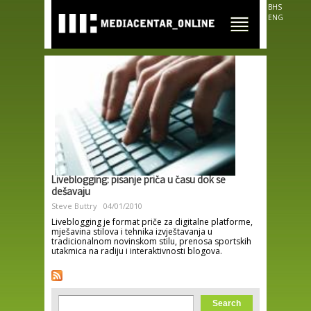
Skip to
BHS
main
ENG
content
Liveblogging: pisanje priča u času dok se
dešavaju
Steve Buttry
04/01/2010
Liveblogging je format priče za digitalne platforme,
mješavina stilova i tehnika izvještavanja u
tradicionalnom novinskom stilu, prenosa sportskih
utakmica na radiju i interaktivnosti blogova.
Search form
Search