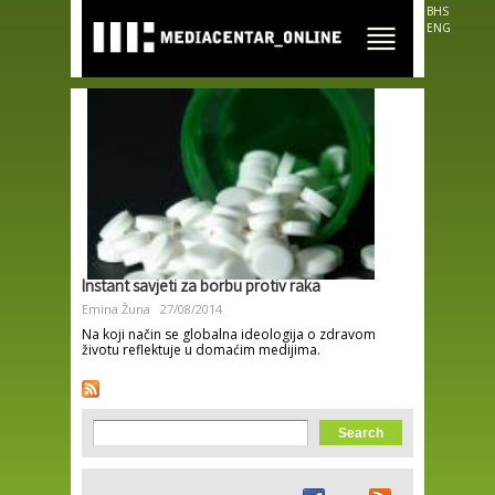
Skip to
BHS
main
ENG
content
Instant savjeti za borbu protiv raka
Emina Žuna
27/08/2014
Na koji način se globalna ideologija o zdravom
životu reflektuje u domaćim medijima.
Search form
Search