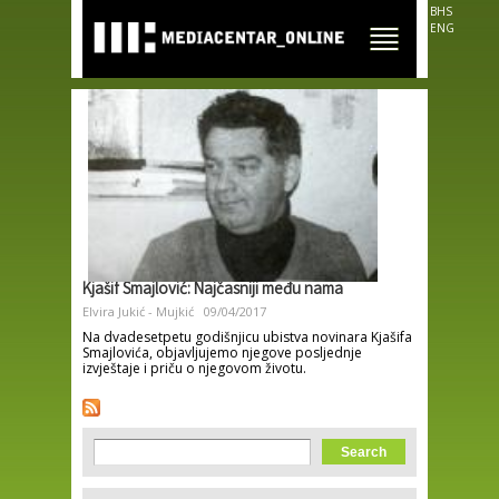
Skip to
BHS
main
ENG
content
Kjašif Smajlović: Najčasniji među nama
Elvira Jukić - Mujkić
09/04/2017
Na dvadesetpetu godišnjicu ubistva novinara Kjašifa
Smajlovića, objavljujemo njegove posljednje
izvještaje i priču o njegovom životu.
Search form
Search