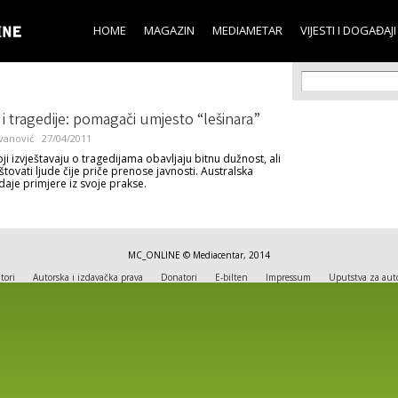
Skip to
main
HOME
MAGAZIN
MEDIAMETAR
VIJESTI I DOGAĐAJI
content
Search f
Search
 i tragedije: pomagači umjesto “lešinara”
vanović
27/04/2011
ji izvještavaju o tragedijama obavljaju bitnu dužnost, ali
tovati ljude čije priče prenose javnosti. Australska
daje primjere iz svoje prakse.
MC_ONLINE © Mediacentar, 2014
tori
Autorska i izdavačka prava
Donatori
E-bilten
Impressum
Uputstva za aut