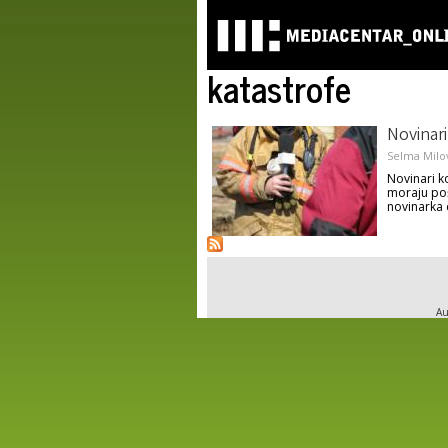
katastrofe
Novinari
Selma Milo
Novinari ko
moraju poš
novinarka 
Au