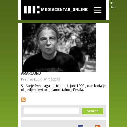
Skip to
BHS
main
ENG
content
AMARCORD
Predrag Lucić
01/06/2013
Sjećanje Predraga Lucića na 1. juni 1993., dan kada je
objavljen prvi broj samostalnog Ferala.
Search form
Search