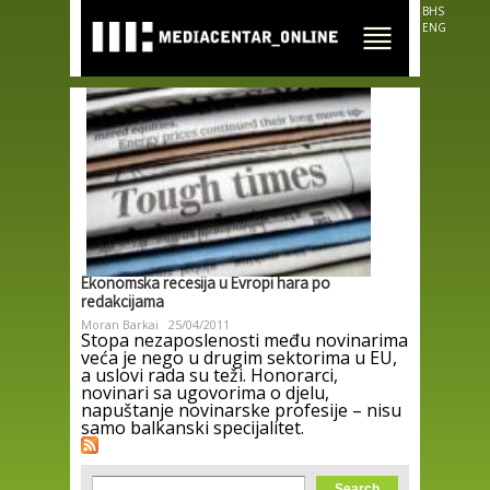
Skip to
BHS
main
ENG
content
Ekonomska recesija u Evropi hara po
redakcijama
Moran Barkai
25/04/2011
Stopa nezaposlenosti među novinarima
veća je nego u drugim sektorima u EU,
a uslovi rada su teži. Honorarci,
novinari sa ugovorima o djelu,
napuštanje novinarske profesije – nisu
samo balkanski specijalitet.
Search