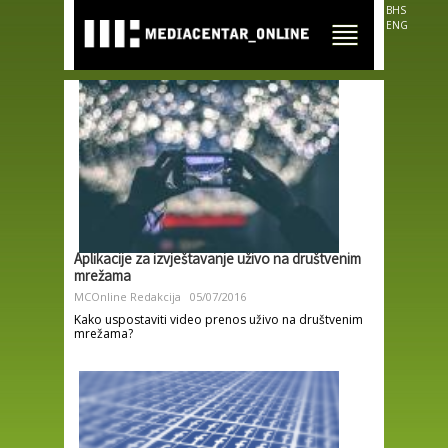
Skip to
BHS
main
ENG
content
Aplikacije za izvještavanje uživo na društvenim
mrežama
MCOnline Redakcija
05/07/2016
Kako uspostaviti video prenos uživo na društvenim
mrežama?