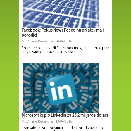
Facebook: Fokus News Feeda na prijateljima i
porodici
MCOnline Redakcija
30/06/2016
Promjene koje uvodi Facebook mogle bi u drugi plan
staviti sadržaje raznih izdavača.
Microsoft kupio LinkedIn za 26,2 milijarde dolara
MCOnline Redakcija
13/06/2016
Transakcija za kupovinu LinkedIna predstavlja do