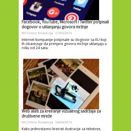
Facebook, YouTube, Microsoft i Twitter potpisali
dogovor o uklanjanju govora mržnje
MCOnline Redakcija
07/06/2016
Internet kompanije potpisale su dogovor sa EU koji
ih obavezuje da primjere govora mržnje uklanjaju u
roku od 24 sata.
Web alati za kreiranje vizualnog sadržaja za
društvene mreže
MCOnline Redakcija
06/06/2016
Kako jednostavno kreirati ilustracije za tekstove,