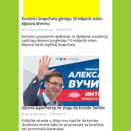
Korisnici Snapchata gledaju 10 milijardi video
klipova dnevno
MCOnline Redakcija
13/05/2016
Korisnici popularne aplikacije za dijeljenje vizualnog
sadržaja dnevno pogledaju 10 milijardi video
klipova, tvrdi izvještaj Snapchata.
Izborni superheroji ne znaju da koriste Twitter
Bojana Barlovac
22/04/2016
Političke stranke u Srbiji nisu naučile da koriste
društvene mreže kako bi se povezale sa biračima
već promovišu kampanje.