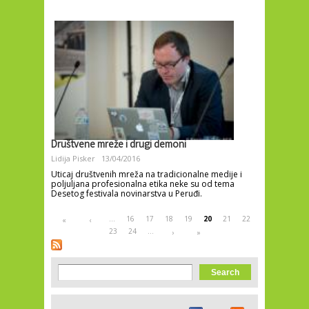
Društvene mreže i drugi demoni
Lidija Pisker
13/04/2016
Uticaj društvenih mreža na tradicionalne medije i
poljuljana profesionalna etika neke su od tema
Desetog festivala novinarstva u Peruđi.
Pages
…
16
17
18
19
20
21
22
«
‹
23
24
…
›
»
Search form
Search