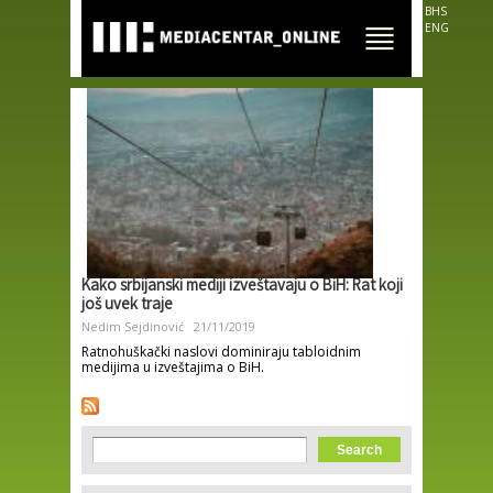
Skip to
BHS
main
ENG
content
Kako srbijanski mediji izveštavaju o BiH: Rat koji
još uvek traje
Nedim Sejdinović
21/11/2019
Ratnohuškački naslovi dominiraju tabloidnim
medijima u izveštajima o BiH.
Search form
Search