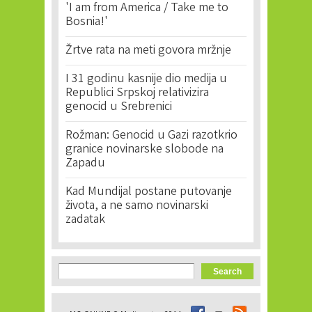
'I am from America / Take me to
Bosnia!'
Žrtve rata na meti govora mržnje
I 31 godinu kasnije dio medija u
Republici Srpskoj relativizira
genocid u Srebrenici
Rožman: Genocid u Gazi razotkrio
granice novinarske slobode na
Zapadu
Kad Mundijal postane putovanje
života, a ne samo novinarski
zadatak
Search form
Search