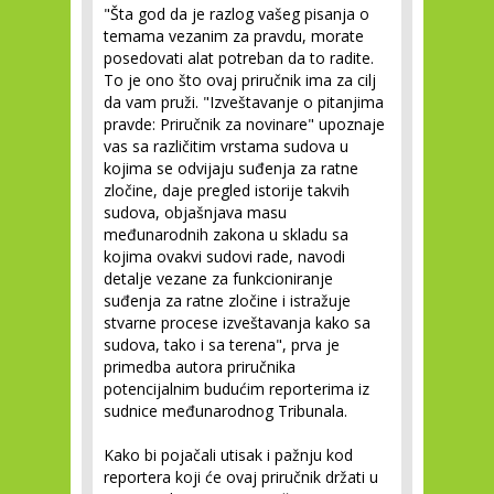
"Šta god da je razlog vašeg pisanja o
temama vezanim za pravdu, morate
posedovati alat potreban da to radite.
To je ono što ovaj priručnik ima za cilj
da vam pruži. "Izveštavanje o pitanjima
pravde: Priručnik za novinare" upoznaje
vas sa različitim vrstama sudova u
kojima se odvijaju suđenja za ratne
zločine, daje pregled istorije takvih
sudova, objašnjava masu
međunarodnih zakona u skladu sa
kojima ovakvi sudovi rade, navodi
detalje vezane za funkcioniranje
suđenja za ratne zločine i istražuje
stvarne procese izveštavanja kako sa
sudova, tako i sa terena", prva je
primedba autora priručnika
potencijalnim budućim reporterima iz
sudnice međunarodnog Tribunala.
Kako bi pojačali utisak i pažnju kod
reportera koji će ovaj priručnik držati u