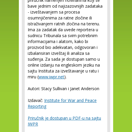
priručnik namenjen novinarima koji se
bave jednim od najizazovnijih zadataka
- izveštavanjem sa procesa
osumnjičenima za ratne zločine ili
istraživanjem ratnih zločina na terenu.
Ima za zadatak da uvede reportera u
sudnicu Tribunala sa svim potrebnim
informacijama i alatom, kako bi
proizvod bio adekvatan, odgovoran i
izbalansiran izveštaj ili analiza sa
suđenja. Za sada je dostupan samo u
online izdanju na engleskom jeziku na
sajtu Instituta za izveštavanje u ratu i
miru (
www.iwpr.net
).
Autori: Stacy Sullivan i Janet Anderson
Izdavač:
Institute for War and Peace
Reporting
Priručnik je dostupan u PDF-u na sajtu
IWPR