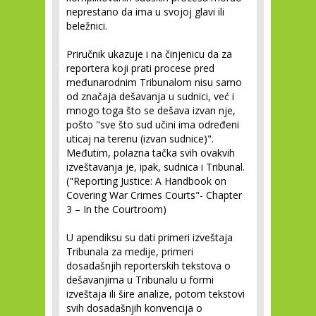
neprestano da ima u svojoj glavi ili
beležnici.
Priručnik ukazuje i na činjenicu da za
reportera koji prati procese pred
međunarodnim Tribunalom nisu samo
od značaja dešavanja u sudnici, već i
mnogo toga što se dešava izvan nje,
pošto "sve što sud učini ima određeni
uticaj na terenu (izvan sudnice)".
Međutim, polazna tačka svih ovakvih
izveštavanja je, ipak, sudnica i Tribunal.
("Reporting Justice: A Handbook on
Covering War Crimes Courts"- Chapter
3 – In the Courtroom)
U apendiksu su dati primeri izveštaja
Tribunala za medije, primeri
dosadašnjih reporterskih tekstova o
dešavanjima u Tribunalu u formi
izveštaja ili šire analize, potom tekstovi
svih dosadašnjih konvencija o