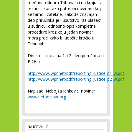
međunarodnom Tribunalu i na kraju svi
resursi i kontakti potrebni novinaru koji
se tamo i zatekne. Takođe značajan
deo priručnika je i uputstvo "za ulazak"
u sudnicu, odnosno opis kompletne
procedure kroz koju jedan novinar
mora proći kako bi uopšte kročio u
Tribunal.
Direktni linkovi na 1. i 2. deo priručnika u
PDF-u:
http://www.iwpr.net/pdf/reporting_justice_p1_w.pdf
http://www.iwpr.net/pdf/reporting_justice_p2_w.pdf
Napisao: Nebojša Janković, novinar
www.netnovinar.org
NAJČITANIJE