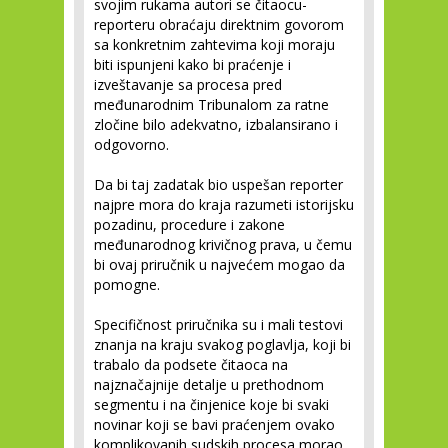
svojim rukama autori se čitaocu-
reporteru obraćaju direktnim govorom
sa konkretnim zahtevima koji moraju
biti ispunjeni kako bi praćenje i
izveštavanje sa procesa pred
međunarodnim Tribunalom za ratne
zločine bilo adekvatno, izbalansirano i
odgovorno.
Da bi taj zadatak bio uspešan reporter
najpre mora do kraja razumeti istorijsku
pozadinu, procedure i zakone
međunarodnog krivičnog prava, u čemu
bi ovaj priručnik u najvećem mogao da
pomogne.
Specifičnost priručnika su i mali testovi
znanja na kraju svakog poglavlja, koji bi
trabalo da podsete čitaoca na
najznačajnije detalje u prethodnom
segmentu i na činjenice koje bi svaki
novinar koji se bavi praćenjem ovako
komplikovanih sudskih procesa morao