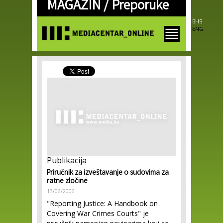
MAGAZIN /
Preporuke
Skip to
main
content
BHS
ENG
Publikacija
Priručnik za izveštavanje o sudovima za
ratne zločine
13/06/2006
"Reporting Justice: A Handbook on
Covering War Crimes Courts" je