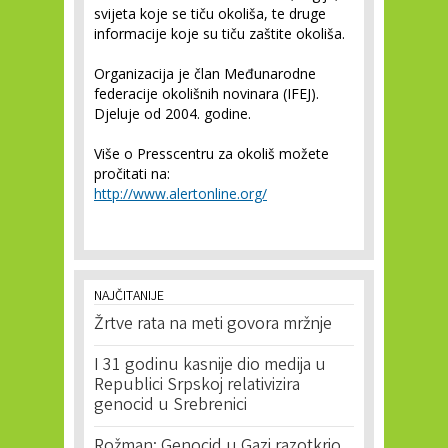
svijeta koje se tiču okoliša, te druge
informacije koje su tiču zaštite okoliša.
Organizacija je član Međunarodne
federacije okolišnih novinara (IFEJ).
Djeluje od 2004. godine.
Više o
Presscentru za okoliš
možete
pročitati na:
http://www.alertonline.org/
NAJČITANIJE
Žrtve rata na meti govora mržnje
I 31 godinu kasnije dio medija u
Republici Srpskoj relativizira
genocid u Srebrenici
Rožman: Genocid u Gazi razotkrio