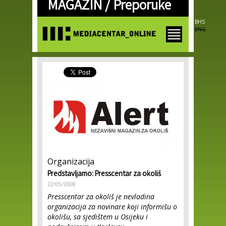
MAGAZIN /
Preporuke
Skip to
main
content
BHS
ENG
Organizacija
Predstavljamo: Presscentar za okoliš
22/05/2008
Presscentar za okoliš
je
nevladina
organizacija za novinare koji informišu o
okolišu,
sa sjedištem u Osijeku i