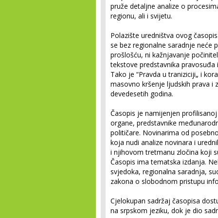
pruže detaljne analize o procesim
regionu, ali i svijetu.
Polazište uredništva ovog časopisa 
se bez regionalne saradnje neće p
prošlošću, ni kažnjavanje počinitel
tekstove predstavnika pravosuđa i 
Tako je “Pravda u traniziciji„ i ko
masovno kršenje ljudskih prava i z
devedesetih godina.
Časopis je namijenjen profilisanoj
organe, predstavnike međunarodne 
političare. Novinarima od posebnog 
koja nudi analize novinara i uredn
i njihovom tretmanu zločina koji s
Časopis ima tematska izdanja. Ne
svjedoka, regionalna saradnja, su
zakona o slobodnom pristupu info
Cjelokupan sadržaj časopisa dostu
na srpskom jeziku, dok je dio sad