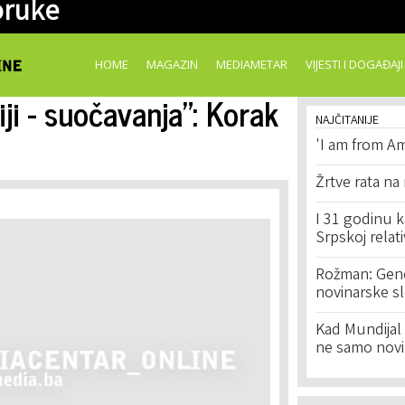
oruke
Skip to
main
content
HOME
MAGAZIN
MEDIAMETAR
VIJESTI I DOGAĐAJI
iji - suočavanja”: Korak
NAJČITANIJE
'I am from Am
Žrtve rata na
I 31 godinu k
Srpskoj relat
Rožman: Geno
novinarske s
Kad Mundijal 
ne samo novi