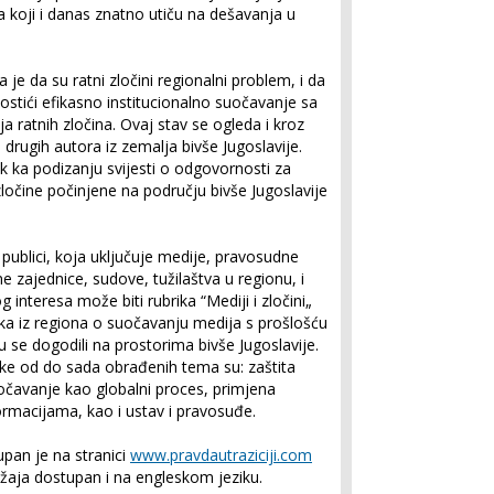
a koji i danas znatno utiču na dešavanja u
je da su ratni zločini regionalni problem, i da
ostići efikasno institucionalno suočavanje sa
ja ratnih zločina. Ovaj stav se ogleda i kroz
drugih autora iz zemalja bivše Jugoslavije.
rak ka podizanju svijesti o odgovornosti za
ločine počinjene na području bivše Jugoslavije
 publici, koja uključuje medije, pravosudne
zajednice, sudove, tužilaštva u regionu, i
interesa može biti rubrika “Mediji i zločini„
ika iz regiona o suočavanju medija s prošlošću
u se dogodili na prostorima bivše Jugoslavije.
ke od do sada obrađenih tema su: zaštita
očavanje kao globalni proces, primjena
rmacijama, kao i ustav i pravosuđe.
pan je na stranici
www.pravdautraziciji.com
ržaja dostupan i na engleskom jeziku.