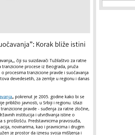
Search f
Search
suočavanja”: Korak bliže istini
avanja„, čiji su suizdavači Tužilaštvo za ratne
za tranzicione procese iz Beograda, pruža
ja o procesima tranzicione pravde i suočavanja
ratova devedesetih, za zemlje u regionu i danas
čavanja
„ pokrenut je 2005. godine kako bi se
 približio javnosti, u Srbiji i regionu. Izlazi
ranzicione pravde - suđenja za ratne zločine,
žavnih institucija i utvrđivanja istine o
ja s prošlošću. Predstavnicima pravosuđa,
acija, novinarima, kao i pravnicima i drugim
žen je prostor da iznesu svoja mišljenja i