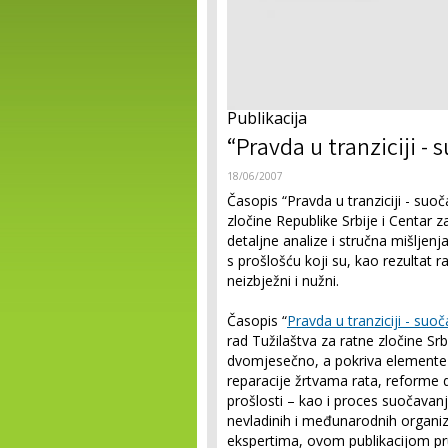
Publikacija
“Pravda u tranziciji - 
18/06/2007
Časopis “Pravda u tranziciji - suoč
zločine Republike Srbije i Centar 
detaljne analize i stručna mišljen
s prošlošću koji su, kao rezultat 
neizbježni i nužni.
Časopis “
Pravda u tranziciji - suo
rad Tužilaštva za ratne zločine Srbije
dvomjesečno, a pokriva elemente t
reparacije žrtvama rata, reforme dr
prošlosti – kao i proces suočavan
nevladinih i međunarodnih organiz
ekspertima, ovom publikacijom pru