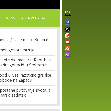
BHS
ENG
OGLASI
O MEDIACENTRU
erica / Take me to Bosnia!'
 meti govora mržnje
asnije dio medija u Republici
ivizira genocid u Srebrenici
cid u Gazi razotkrio granice
lobode na Zapadu
postane putovanje života, a
narski zadatak