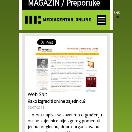
MAGAZIN /
Preporuke
Skip to
main
content
BHS
ENG
Web Sajt
Kako izgraditi online zajednicu?
29/07/2011
U moru napisa sa savetima o građenju
online zajednice nije zgoreg pomenuti
jednu preglednu, dobro organizovanu