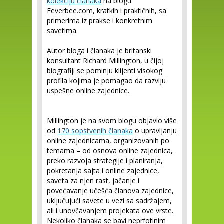
kolekciju članaka
na blogu
Feverbee.com, kratkih i praktičnih, sa
primerima iz prakse i konkretnim
savetima.
Autor bloga i članaka je britanski
konsultant Richard Millington, u čijoj
biografiji se pominju klijenti visokog
profila kojima je pomagao da razviju
uspešne online zajednice.
Millington je na svom blogu objavio više
od
170 sopstvenih članaka
o upravljanju
online zajednicama, organizovanih po
temama – od osnova online zajednica,
preko razvoja strategije i planiranja,
pokretanja sajta i online zajednice,
saveta za njen rast, jačanje i
povećavanje učešća članova zajednice,
uključujući savete u vezi sa sadržajem,
ali i unovčavanjem projekata ove vrste.
Nekoliko članaka se bavi neprfotinim