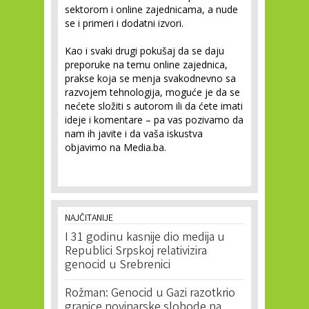
sektorom i online zajednicama, a nude
se i primeri i dodatni izvori.
Kao i svaki drugi pokušaj da se daju
preporuke na temu online zajednica,
prakse koja se menja svakodnevno sa
razvojem tehnologija, moguće je da se
nećete složiti s autorom ili da ćete imati
ideje i komentare – pa vas pozivamo da
nam ih javite i da vaša iskustva
objavimo na Media.ba.
NAJČITANIJE
I 31 godinu kasnije dio medija u
Republici Srpskoj relativizira
genocid u Srebrenici
Rožman: Genocid u Gazi razotkrio
granice novinarske slobode na