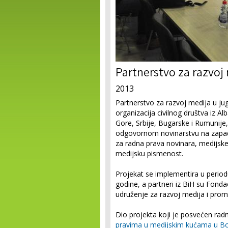
Partnerstvo za razvoj 
2013
Partnerstvo za razvoj medija u ju
organizacija civilnog društva iz A
Gore, Srbije, Bugarske i Rumunije, 
odgovornom novinarstvu na zapad
za radna prava novinara, medijske
medijsku pismenost.
Projekat se implementira u perio
godine, a partneri iz BiH su Fondac
udruženje za razvoj medija i prom
Dio projekta koji je posvećen rad
pravima u medijskim kućama u Bos