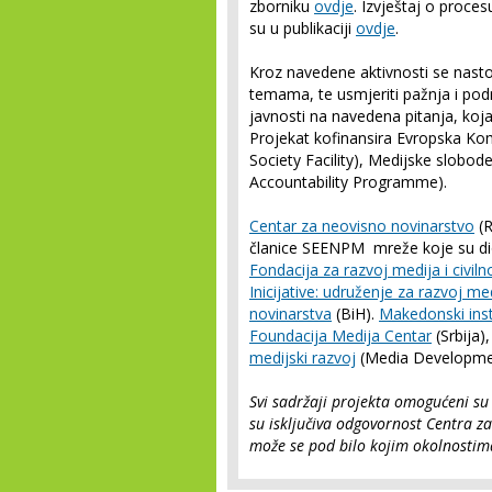
zborniku
ovdje
. Izvještaj o proce
su u publikaciji
ovdje
.
Kroz navedene aktivnosti se nastoj
temama, te usmjeriti pažnja i pod
javnosti na navedena pitanja, koj
Projekat kofinansira Evropska Kom
Society Facility), Medijske slob
Accountability Programme).
Centar za neovisno novinarstvo
(R
članice SEENPM mreže koje su di
Fondacija za razvoj medija i civil
Inicijative: udruženje za razvoj m
novinarstva
(BiH).
Makedonski inst
Foundacija Medija Centar
(Srbija)
medijski razvoj
(Media Developmen
Svi sadržaji projekta omogućeni su 
su isključiva odgovornost Centra za 
može se pod bilo kojim okolnostim