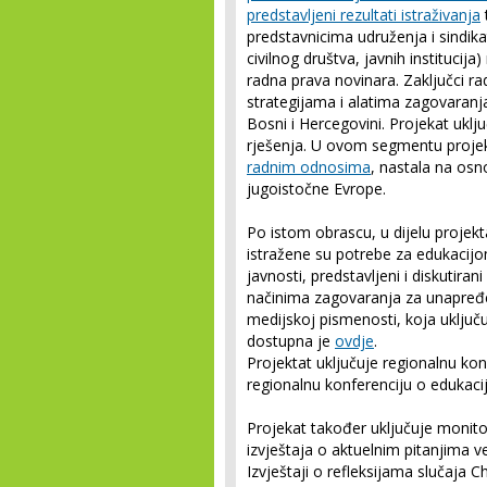
predstavljeni rezultati istraživanja
predstavnicima udruženja i sindika
civilnog društva, javnih instituci
radna prava novinara. Zaključci ra
strategijama i alatima zagovaranja
Bosni i Hercegovini. Projekat ukl
rješenja. U ovom segmentu projek
radnim odnosima
, nastala na osn
jugoistočne Evrope.
Po istom obrascu, u dijelu proje
istražene su potrebe za edukaci
javnosti, predstavljeni i diskutiran
načinima zagovaranja za unapređen
medijskoj pismenosti, koja uključuj
dostupna je
ovdje
.
Projektat uključuje regionalnu kon
regionalnu konferenciju o edukaciji
Projekat također uključuje monitor
izvještaja o aktuelnim pitanjima 
Izvještaji o refleksijama slučaja 