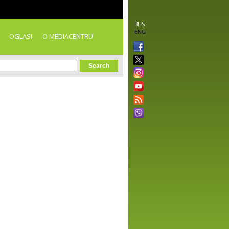
BHS
ENG
OGLASI
O MEDIACENTRU
orm