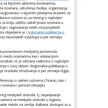
te sa ključnim akterima (novinarima,
ta novinara, udruženja medija, organizacija
ja) razgovarano o ključnim pitanjima vezanim za
dionice osnova su za trening o najboljim
 za bolju zaštitu radnih prava novinara u
jučuje i zagovaranje nekih od ponuđenih
ta objavljena je i
regionalna publikacija o
ovu nacionalnih izvještaja iz pet zemalja
kta posvećenom medijskoj pismenosti,
jom među novinarima kao i edukacijom
i rezultati, te je održana radionica o najboljim
ja u ovoj oblasti. Regionalna publikacija o
e rezultate istraživanja iz pet zemalja regije,
ferenciju o radnim uslovima (Tirana), kao i
 novinara i javnosti (Skoplje).
ing medijskih sloboda, tj. objavljivanje
vezanima za medijske slobode u regionu.
Charlie Hebdo na zemlje Balkana, dostupni su u