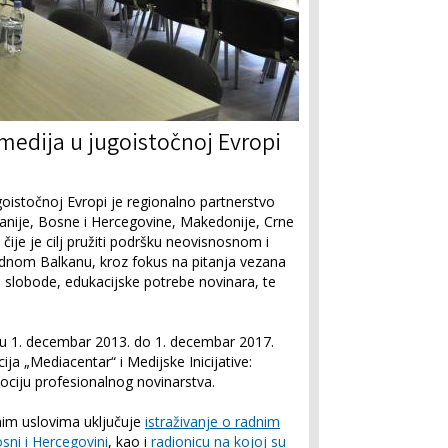
medija u jugoistočnoj Evropi
goistočnoj Evropi je regionalno partnerstvo
lbanije, Bosne i Hercegovine, Makedonije, Crne
čije je cilj pružiti podršku neovisnosnom i
nom Balkanu, kroz fokus na pitanja vezana
 slobode, edukacijske potrebe novinara, te
du 1. decembar 2013. do 1. decembar 2017.
ija „Mediacentar“ i Medijske Inicijative:
ociju profesionalnog novinarstva.
nim uslovima uključuje
istraživanje o radnim
ni i Hercegovini
, kao i
radionicu na kojoj su