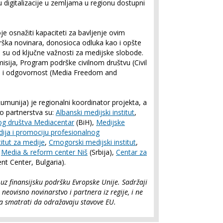
su digitalizacije u zemljama u regionu dostupni
e osnažiti kapaciteti za bavljenje ovim
rška novinara, donosioca odluka kao i opšte
a su od ključne važnosti za medijske slobode.
isija, Program podrške civilnom društvu (Civil
ode i odgovornost (Media Freedom and
umunija) je regionalni koordinator projekta, a
o partnerstva su:
Albanski medijski institut
,
nog društva Mediacentar
(BiH),
Medijske
edija i promociju profesionalnog
itut za medije
,
Crnogorski medijski institut
,
,
Media & reform center Niš
(Srbija),
Centar za
t Center, Bulgaria).
uz finansijsku podršku Evropske Unije. Sadržaji
neovisno novinarstvo i partnera iz regije, i ne
a smatrati da odražavaju stavove EU.