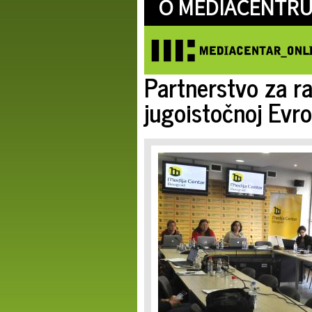
O MEDIACENTRU
Partnerstvo za ra
jugoistočnoj Evro