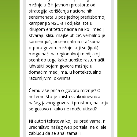
mržnje u BH javnom prostoru: od
strategija korišćenja nacionalnih
sentimenata u posljednoj predizbornoj
kampanji SNSD-a i odjeka iste u
‘drugom entitetu’; načina na koji mediji
stvaraju sliku ‘majke ubice’, verbalno je
kamenujući; potencijalima i tačkama
otpora govoru mržnje koji se (ipak)
mogu naći na regionalnoj medijskoj
sceni; do toga kako uopšte rastumačiti i
‘uhvatiti’ pojam govora mržnje u
domaćim medijima, u kontekstualno
razumljivim okvirima.
Čemu više priča o govoru mržnje? O
nečemu što je zaista svakodnevnica
našeg javnog govora i prostora, na koju
se gotovo nikako ne može uticati?
Ni autori tekstova koji su pred vama, ni
uredništvo našeg web portala, ne dijele
zabludu da se analizama ili