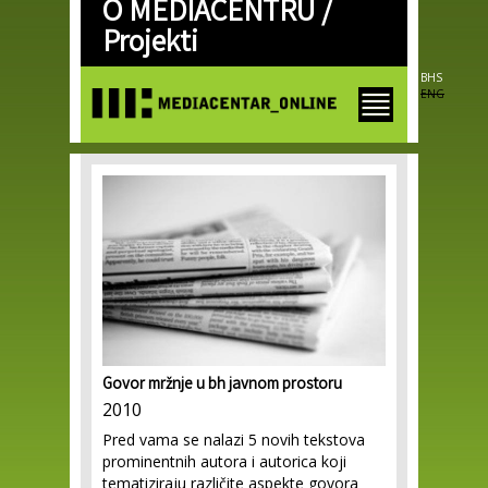
O MEDIACENTRU /
Skip to
main
Projekti
content
BHS
ENG
Govor mržnje u bh javnom prostoru
2010
Pred vama se nalazi 5 novih tekstova
prominentnih autora i autorica koji
tematiziraju različite aspekte govora