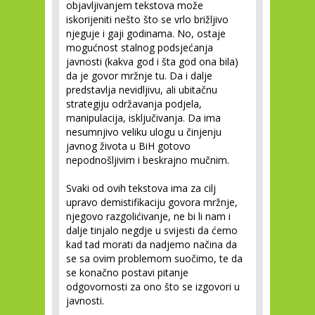
objavljivanjem tekstova može
iskorijeniti nešto što se vrlo brižljivo
njeguje i gaji godinama. No, ostaje
mogućnost stalnog podsjećanja
javnosti (kakva god i šta god ona bila)
da je govor mržnje tu. Da i dalje
predstavlja nevidljivu, ali ubitačnu
strategiju održavanja podjela,
manipulacija, isključivanja. Da ima
nesumnjivo veliku ulogu u činjenju
javnog života u BiH gotovo
nepodnošljivim i beskrajno mučnim.
Svaki od ovih tekstova ima za cilj
upravo demistifikaciju govora mržnje,
njegovo razgolićivanje, ne bi li nam i
dalje tinjalo negdje u svijesti da ćemo
kad tad morati da nadjemo načina da
se sa ovim problemom suočimo, te da
se konačno postavi pitanje
odgovornosti za ono što se izgovori u
javnosti.