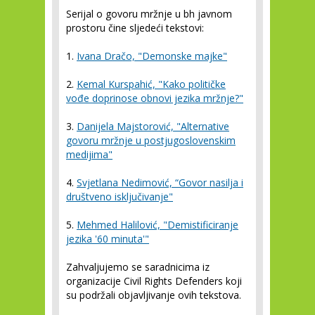
Serijal o govoru mržnje u bh javnom
prostoru čine sljedeći tekstovi:
1.
Ivana Dračo, "Demonske majke"
2.
Kemal Kurspahić, "Kako političke
vođe doprinose obnovi jezika mržnje?"
3.
Danijela Majstorović, "Alternative
govoru mržnje u postjugoslovenskim
medijima"
4.
Svjetlana Nedimović, “Govor nasilja i
društveno isključivanje"
5.
Mehmed Halilović, "Demistificiranje
jezika '60 minuta'"
Zahvaljujemo se saradnicima iz
organizacije Civil Rights Defenders koji
su podržali objavljivanje ovih tekstova.