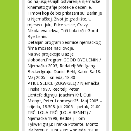
od najuspješnijih ostvarenja njemačke
kinematografije protekle decenije.
Filmovi koji će biti prikazani su: Berlin je
u Njemačkoj, Život je gradilište, U
mjesecu julu, Ptice selice, Crazy,
Nikolajeva crkva, Trči Lola trči i Good
Bye Lenin.
Detaljan program Sedmice njemačkog
filma možete naći ovdje.
Na sve projekcije ulaz je
slobodan.Program:GOOD BYE LENIN /
Njemačka 2003, Redatelj: Wolfgang
BeckerIgraju: Daniel Br·hl, Katrin Sa·18.
Maj 2005 – srijeda, 18.30
PTICE SELICE (ZUGV·GEL) / Njemačka,
Finska 1997, Reditelj: Peter
LichtefeldIgraju: Joachim Kr·l, Outi
M·enp··, Peter Lohmeyer25. Maj 2005 –
srijeda, 18.308. Juli 2005 – petak, 21.00
TRČI LOLA TRČI (LOLA RENNT) /
Njemačka 1998, Reditelj: Tom
TykwerIgraju: Franka Potente, Moritz
Bleibtreu01. Juni 2005 – srijeda, 18.30