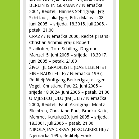
BERLIN IS IN GERMANY / Njemačka
2001, Reditelj: Hannes St·hrIgraju: J·rg
Sch·ttauf, Julia J·ger, Edita Malovcic08.
Juni 2005. – srijeda, 18.3015. Juli 2005. -
petak, 21.00
CRAZY / Njemačka 2000, Reditelj: Hans-
Christian SchmidIgraju: Robert
Stadlober, Tom Schilling, Dagmar
Manzel15. Juni 2005 – srijeda, 18.3017.
Juni 2005 – petak, 21.00
ŽIVOT JE GRADILIŠTE (DAS LEBEN IST
EINE BAUSTELLE) / Njemačka 1997,
Reditelj: Wolfgang BeckerIgraju: J·rgen
Vogel, Christiane Paul22. Juni 2005 –
srijeda 18.3024. Juni 2005 – petak, 21.00
U MJESECU JULU (IM JULI) / Njemačka
2000, Reditelj: Fatih AkinIgraju: Moritz
Bleibtreu, Christiane Paul, Branka Katic,
Mehmet Kurtulus29. Juni 2005 – srijeda,
18.3001. Juli 2005 – petak, 21.00
NIKOLAJEVA CRKVA (NIKOLAIKIRCHE) /
Njemačka 1995, Reditelj: Frank