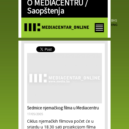
O MEDIACENTRU /
Skip to
main
Saopštenja
content
BHS
ENG
Sedmice njemačkog filma u Mediacentru
17/05/2005
Ciklus njemačkih filmova počet će u
srijedu u 18.30 sati projekcijom filma