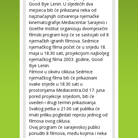
Good Bye Lenin. U sljedećih dva
mejseca biti će prikazana neka od
najznačajnijih ostvarenja njemačke
kinematografije.Mediacentar Sarajevo i
Goethe Institut organizuju dvomjesečni
filmski program koji će se sastojati od 8
njemačkih igranih filmova. Sedmice
njemačkog filma počet će u srijedu 18.
maja u 18.30 sati, projekcijom najboljeg
njemačkog filma 2003. godine, Good
Bye Lenin.
Filmovi u okviru ciklusa Sedmice
njemačkog filma biti će prikazivani
svake srijede u 18.30 sati u
prostorijama Mediacentra.Od 17. juna
pored projekcije srijedom, biti će
uveden i drugi termin prikazivanja.
Svakog petka u 21.00 sat publika će
imati priliku pogledati reprizu jednog od
filmova ovog ciklusa.
Ovaj program će sarajevskoj publici
ponuditi 8 filmova, među kojima i neka