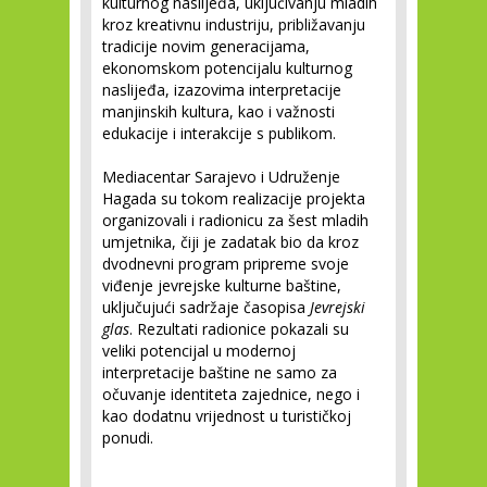
kulturnog naslijeđa, uključivanju mladih
kroz kreativnu industriju, približavanju
tradicije novim generacijama,
ekonomskom potencijalu kulturnog
naslijeđa, izazovima interpretacije
manjinskih kultura, kao i važnosti
edukacije i interakcije s publikom.
Mediacentar Sarajevo i Udruženje
Hagada su tokom realizacije projekta
organizovali i radionicu za šest mladih
umjetnika, čiji je zadatak bio da kroz
dvodnevni program pripreme svoje
viđenje jevrejske kulturne baštine,
uključujući sadržaje časopisa
Jevrejski
glas
. Rezultati radionice pokazali su
veliki potencijal u modernoj
interpretacije baštine ne samo za
očuvanje identiteta zajednice, nego i
kao dodatnu vrijednost u turističkoj
ponudi.
___