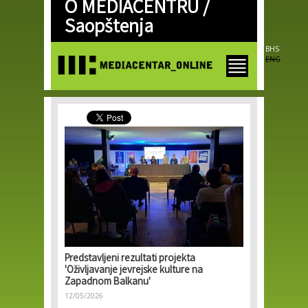
O MEDIACENTRU /
Skip to
main
Saopštenja
content
BHS
ENG
Predstavljeni rezultati projekta
'Oživljavanje jevrejske kulture na
Zapadnom Balkanu'
12/05/2026