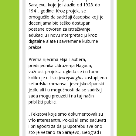
Sarajevu, koje je izlazilo od 1928. do
1941. godine. Kroz projekt se
omogućilo da sadržaji časopisa koji je
decenijama bio teško dostupan
postane otvoren za istraživanje,
edukaciju i novu interpretaciju kroz
digitalne alate i savremene kulturne
prakse.
Prema riječima Elija Taubera,
predsjednika Udruženja Hagada,
važnost projekta ogleda se i u tome
koliko je u listu
Jevrejski glas
zastupljena
sefardska romansa i jevrejsko-španski
jezik, ali i u mogućnosti da se sadržaji
sada mogu preuzeti i na taj način
približiti publici.
„Tekstovi koje smo dokumentovali su
vrlo interesantni. Pokušali smo sačuvati
i prilagoditi za dalju upotrebu sve ono
što je vezano za Sarajevo, Beograd i