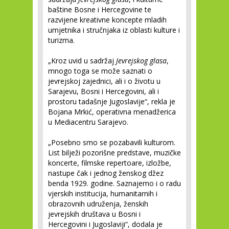
baštine Bosne i Hercegovine te
razvijene kreativne koncepte mladih
umjetnika i stručnjaka iz oblasti kulture i
turizma.
„Kroz uvid u sadržaj
Jevrejskog glasa
,
mnogo toga se može saznati o
jevrejskoj zajednici, ali i o životu u
Sarajevu, Bosni i Hercegovini, ali i
prostoru tadašnje Jugoslavije“, rekla je
Bojana Mrkić, operativna menadžerica
u Mediacentru Sarajevo.
„Posebno smo se pozabavili kulturom.
List bilježi pozorišne predstave, muzičke
koncerte, filmske repertoare, izložbe,
nastupe čak i jednog ženskog džez
benda 1929. godine. Saznajemo i o radu
vjerskih institucija, humanitarnih i
obrazovnih udruženja, ženskih
jevrejskih društava u Bosni i
Hercegovini i Jugoslaviji“, dodala je