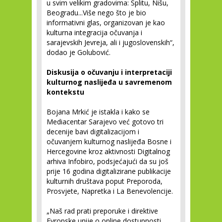
u svim velikim gradovima: Splitu, Nišu,
Beogradu...Više nego što je bio
informativni glas, organizovan je kao
kulturna integracija očuvanja i
sarajevskih Jevreja, ali i jugoslovenskih“,
dodao je Golubović.
Diskusija o očuvanju i interpretaciji
kulturnog naslijeđa u savremenom
kontekstu
Bojana Mrkić je istakla i kako se
Mediacentar Sarajevo već gotovo tri
decenije bavi digitalizacijom i
očuvanjem kulturnog naslijeđa Bosne i
Hercegovine kroz aktivnosti Digitalnog
arhiva Infobiro, podsjećajući da su još
prije 16 godina digitalizirane publikacije
kulturnih društava poput Preporoda,
Prosvjete, Napretka i La Benevolencije.
„Naš rad prati preporuke i direktive
Evropske unije o online dostupnosti