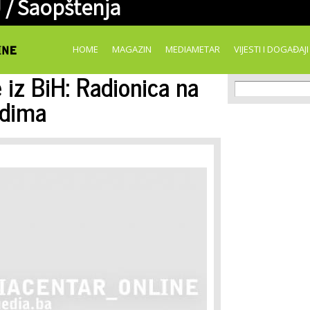
 /
Saopštenja
Skip to
main
content
HOME
MAGAZIN
MEDIAMETAR
VIJESTI I DOGAĐAJI
 iz BiH: Radionica na
Search f
Search
udima