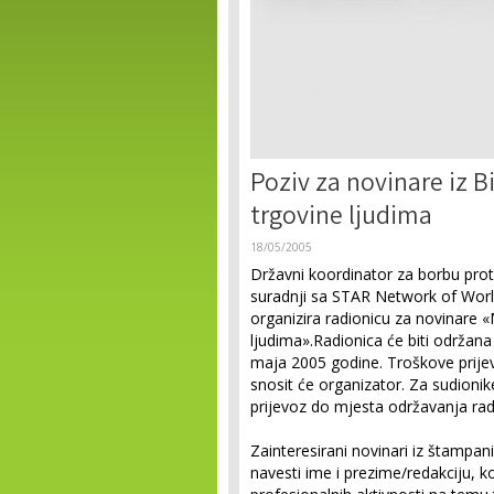
Poziv za novinare iz 
trgovine ljudima
18/05/2005
Državni koordinator za borbu proti
suradnji sa STAR Network of Worl
organizira radionicu za novinare «
ljudima».Radionica će biti održan
maja 2005 godine. Troškove prijev
snosit će organizator. Za sudionik
prijevoz do mjesta održavanja rad
Zainteresirani novinari iz štampani
navesti ime i prezime/redakciju, k