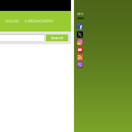
BHS
ENG
OGLASI
O MEDIACENTRU
orm