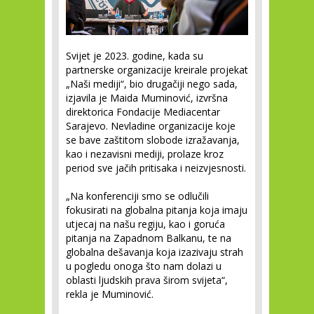
Svijet je 2023. godine, kada su
partnerske organizacije kreirale projekat
„Naši mediji“, bio drugačiji nego sada,
izjavila je Maida Muminović, izvršna
direktorica Fondacije Mediacentar
Sarajevo. Nevladine organizacije koje
se bave zaštitom slobode izražavanja,
kao i nezavisni mediji, prolaze kroz
period sve jačih pritisaka i neizvjesnosti.
„Na konferenciji smo se odlučili
fokusirati na globalna pitanja koja imaju
utjecaj na našu regiju, kao i goruća
pitanja na Zapadnom Balkanu, te na
globalna dešavanja koja izazivaju strah
u pogledu onoga što nam dolazi u
oblasti ljudskih prava širom svijeta“,
rekla je Muminović.