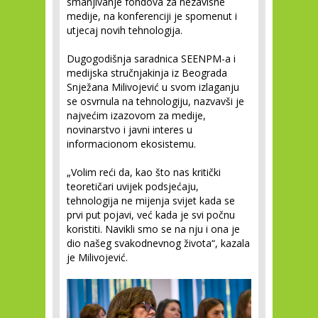
smanjivanje fondova za nezavisne
medije, na konferenciji je spomenut i
utjecaj novih tehnologija.
Dugogodišnja saradnica SEENPM-a i
medijska stručnjakinja iz Beograda
Snježana Milivojević u svom izlaganju
se osvrnula na tehnologiju, nazvavši je
najvećim izazovom za medije,
novinarstvo i javni interes u
informacionom ekosistemu.
„Volim reći da, kao što nas kritički
teoretičari uvijek podsjećaju,
tehnologija ne mijenja svijet kada se
prvi put pojavi, već kada je svi počnu
koristiti. Navikli smo se na nju i ona je
dio našeg svakodnevnog života“, kazala
je Milivojević.