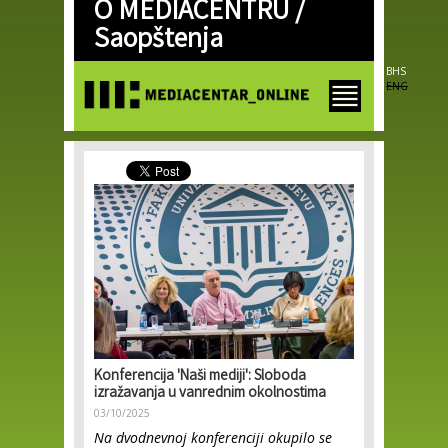
O MEDIACENTRU /
Skip to
main
Saopštenja
content
BHS
ENG
Konferencija 'Naši mediji': Sloboda
izražavanja u vanrednim okolnostima
03/10/2025
Na dvodnevnoj konferenciji okupilo se