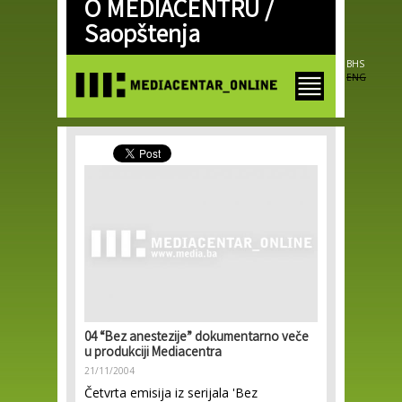
O MEDIACENTRU /
Skip to
main
Saopštenja
content
BHS
ENG
04 “Bez anestezije” dokumentarno veče
u produkciji Mediacentra
21/11/2004
Četvrta emisija iz serijala 'Bez