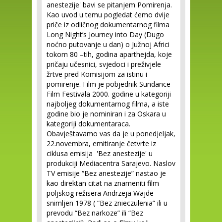
anestezije' bavi se pitanjem Pomirenja.
Kao uvod u temu pogledat ćemo dvije
priče iz odličnog dokumentarnog filma
Long Night’s Journey into Day (Dugo
noćno putovanje u dan) o Južnoj Africi
tokom 80 –tih, godina aparthejda, koje
pričaju učesnici, svjedoci i preživjele
žrtve pred Komisijom za istinu i
pomirenje. Film je pobjednik Sundance
Film Festivala 2000. godine u kategoriji
najboljeg dokumentarnog filma, a iste
godine bio je nominiran i za Oskara u
kategoriji dokumentaraca.
Obavještavamo vas da je u ponedjeljak,
22.novembra, emitiranje četvrte iz
ciklusa emisija 'Bez anestezije' u
produkciji Mediacentra Sarajevo. Naslov
TV emisije “Bez anestezije” nastao je
kao direktan citat na znameniti film
poljskog režisera Andrzeja Wajde
snimljen 1978 ( “Bez znieczulenia” ili u
prevodu “Bez narkoze” ili “Bez