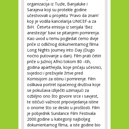
organizacija iz Tuzle, Banjaluke i
Sarajeva koji su protekle godine
učestvovali u projektu 'Pravo da znam'
koji je vodila kancelarija UNICEF-a za
BiH. Četvrta emisija iz serijala 'Bez
anestezije' bavi se pitanjem pomirenja.
Kao uvod u temu pogledat ćemo dvije
priče iz odličnog dokumentarnog filma
Long Nights Journey into Day (Dugo
noćno putovanje u dan). Film prati četiri
priče u Južnoj Africi tokom 80 –tih,
godina aparthejda, koje pričaju učesnici,
svjedoci i preživjele žrtve pred
Komisijom za istinu i pomirenje. Film
oslikava portret ispaćenog društva koje
se pokušava izliječiti uzimajući za
ozbiljno ono što govore srce i savjest,
te ističući važnost pripovijedanja istine
o onome što se desilo u prošlosti. Film
je pobjednik Sundance Film Festivala
2000.godine u kategoriji najboljeg
dokumentarnog filma, a iste godine bio