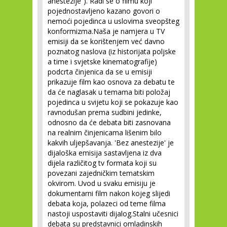
anestezije”). Radi se o filmu koji
pojednostavljeno kazano govori o
nemoći pojedinca u uslovima sveopšteg
konformizma.Naša je namjera u TV
emisiji da se korištenjem već davno
poznatog naslova (iz historijata poljske
a time i svjetske kinematografije)
podcrta činjenica da se u emisiji
prikazuje film kao osnova za debatu te
da će naglasak u temama biti položaj
pojedinca u svijetu koji se pokazuje kao
ravnodušan prema sudbini jedinke,
odnosno da će debata biti zasnovana
na realnim činjenicama lišenim bilo
kakvih uljepšavanja. 'Bez anestezije' je
dijaloška emisija sastavljena iz dva
dijela različitog tv formata koji su
povezani zajedničkim tematskim
okvirom. Uvod u svaku emisiju je
dokumentarni film nakon kojeg slijedi
debata koja, polazeci od teme filma
nastoji uspostaviti dijalog.Stalni učesnici
debata su predstavnici omladinskih