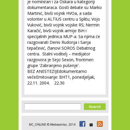
je nominiran i za Oskara u kategoriji
dokumentaraca. Gosti debate su Marko
Martinić, bivši vojnik HVOa, a sada
volonter u ALTIUS centru u Splitu; Vojo
Vuković, bivši vojnik vojske RS; Nermin
Karačić, bivši vojnik armije BiH i
specijalnih jedinica MUP-a. Sa njima će
razgovarati Denis Rudonja i Sanja
tepačević, članovi SOROS Debatnog
centra. Stalni voditelj – medijator
razgovora je Sejo Sexon, frontmen
grupe 'Zabranjeno pušenje'.
BEZ ANESTEZIJEdokumentarno
večeEmitovanje: BHT1, ponedjeljak,
22.11. 2004. 22.30
Search form
Search
MC_ONLINE © Mediacentar, 2014