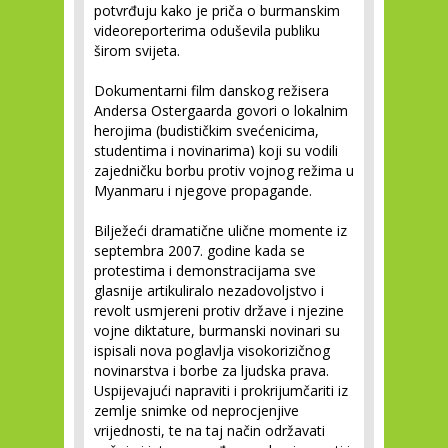
potvrđuju kako je priča o burmanskim
videoreporterima oduševila publiku
širom svijeta.
Dokumentarni film danskog režisera
Andersa Ostergaarda govori o lokalnim
herojima (budističkim svećenicima,
studentima i novinarima) koji su vodili
zajedničku borbu protiv vojnog režima u
Myanmaru i njegove propagande.
Bilježeći dramatične ulične momente iz
septembra 2007. godine kada se
protestima i demonstracijama sve
glasnije artikuliralo nezadovoljstvo i
revolt usmjereni protiv države i njezine
vojne diktature, burmanski novinari su
ispisali nova poglavlja visokorizičnog
novinarstva i borbe za ljudska prava.
Uspijevajući napraviti i prokrijumčariti iz
zemlje snimke od neprocjenjive
vrijednosti, te na taj način održavati