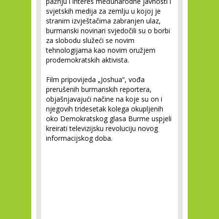
pažnju i interes međunarodne javnosti i
svjetskih medija za zemlju u kojoj je
stranim izvještačima zabranjen ulaz,
burmanski novinari svjedočili su o borbi
za slobodu služeći se novim
tehnologijama kao novim oružjem
prodemokratskih aktivista.
Film pripovijeda „Joshua“, vođa
prerušenih burmanskih reportera,
objašnjavajući načine na koje su on i
njegovih tridesetak kolega okupljenih
oko Demokratskog glasa Burme uspjeli
kreirati televizijsku revoluciju novog
informacijskog doba.