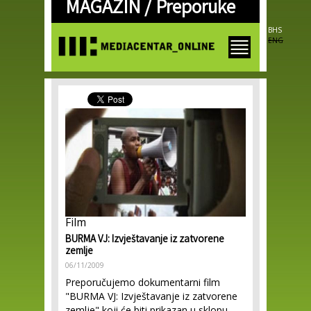
MAGAZIN /
Preporuke
Skip to
main
content
BHS
ENG
Film
BURMA VJ: Izvještavanje iz zatvorene
zemlje
06/11/2009
Preporučujemo dokumentarni film
"BURMA VJ: Izvještavanje iz zatvorene
zemlje" koji će biti prikazan u sklopu