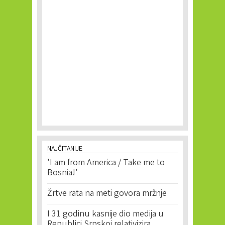
NAJČITANIJE
'I am from America / Take me to
Bosnia!'
Žrtve rata na meti govora mržnje
I 31 godinu kasnije dio medija u
Republici Srpskoj relativizira