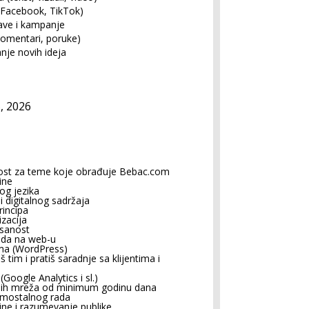
 Facebook, TikTok)
ave i kampanje
komentari, poruke)
nje novih ideja
5, 2026
nost za teme koje obrađuje Bebac.com
ine
og jezika
 digitalnog sadržaja
incipa
zacija
isanost
rada na web-u
ma (WordPress)
im i pratiš saradnje sa klijentima i
(Google Analytics i sl.)
enih mreža od minimum godinu dana
amostalnog rada
ine i razumevanje publike