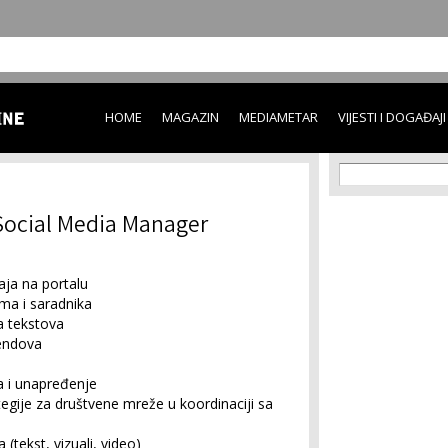
Skip to
main
content
HOME
MAGAZIN
MEDIAMETAR
VIJESTI I DOGAĐAJI
Search f
Search
 Social Media Manager
aja na portalu
ima i saradnika
ja tekstova
rendova
a i unapređenje
tegije za društvene mreže u koordinaciji sa
 (tekst, vizuali, video)