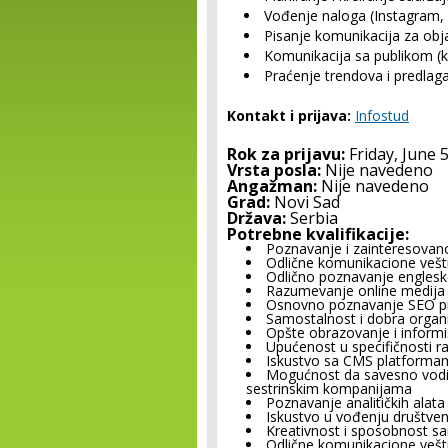
Vođenje naloga (Instagram,
Pisanje komunikacija za obj
Komunikacija sa publikom (
Praćenje trendova i predlaga
Kontakt i prijava:
Infostud
Rok za prijavu:
Friday, June 
Vrsta posla:
Nije navedeno
Angažman:
Nije navedeno
Grad:
Novi Sad
Država:
Serbia
Potrebne kvalifikacije:
Poznavanje i zainteresova
Odlične komunikacione vešt
Odlično poznavanje englesk
Razumevanje online medija i
Osnovno poznavanje SEO pr
Samostalnost i dobra organi
Opšte obrazovanje i inform
Upućenost u specifičnosti 
Iskustvo sa CMS platforma
Mogućnost da savesno vodiš t
sestrinskim kompanijama
Poznavanje analitičkih alata 
Iskustvo u vođenju društv
Kreativnost i sposobnost s
Odlične komunikacione vešt