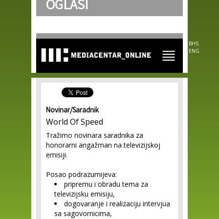
OGLASI
Skip to
main
content
BHS
ENG
Novinar/Saradnik
World Of Speed
Tražimo novinara saradnika za
honorarni angažman na televizijskoj
emisiji.
Posao podrazumijeva:
pripremu i obradu tema za
televizijsku emisiju,
dogovaranje i realizaciju intervjua
sa sagovornicima,