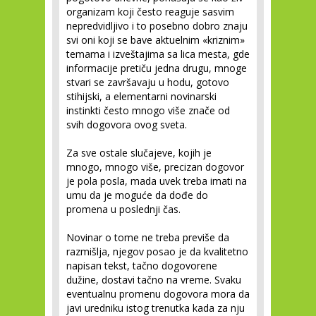
organizam koji često reaguje sasvim
nepredvidljivo i to posebno dobro znaju
svi oni koji se bave aktuelnim «kriznim»
temama i izveštajima sa lica mesta, gde
informacije pretiču jedna drugu, mnoge
stvari se završavaju u hodu, gotovo
stihijski, a elementarni novinarski
instinkti često mnogo više znače od
svih dogovora ovog sveta.
Za sve ostale slučajeve, kojih je
mnogo, mnogo više, precizan dogovor
je pola posla, mada uvek treba imati na
umu da je moguće da dođe do
promena u poslednji čas.
Novinar o tome ne treba previše da
razmišlja, njegov posao je da kvalitetno
napisan tekst, tačno dogovorene
dužine, dostavi tačno na vreme. Svaku
eventualnu promenu dogovora mora da
javi uredniku istog trenutka kada za nju