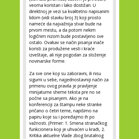
veoma koristan i lako dostižan. U
direktnoj je vezi sa kvalitetno napisanim
lidom (vidi stavku broj 3) koji prosto
nameće da najvažnija stvar bude na
prvom mestu, a da potom nekim
logičnim nizom bude postavljeno sve
ostalo. Ovakav se način pisanja inače
koristi za produžene vesti i kraće
izveštaje, ali nije pogodan za složenije
novinarske forme.
Za sve one koji su zaboravni, ili nisu
sigurni u sebe, najjednostavniji način za
primenu ovog pravila je pravljenje
minijaturne sheme teksta pre no se
počne sa pisanjem. Ako je na
konferenciji za štampu neke stranke
pričano o četiri teme, napišimo na
papiru koje su i poređajmo ih po
važnosti. (Primer: 1. Smena stranačkog
funkcionera koji je uhvaćen u krađi, 2.
Kritika aktuelne Vlade zbog brutalnog