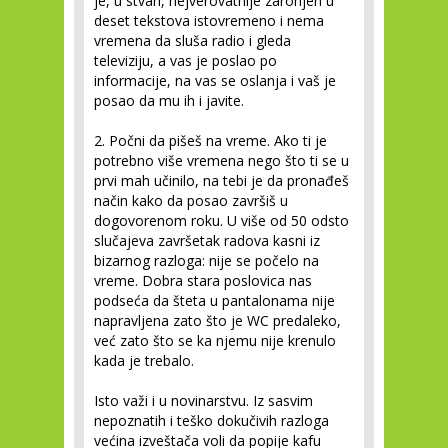
je, u stvari, nejverovatnije zaronjen u
deset tekstova istovremeno i nema
vremena da sluša radio i gleda
televiziju, a vas je poslao po
informacije, na vas se oslanja i vaš je
posao da mu ih i javite.
2. Počni da pišeš na vreme.
Ako ti je
potrebno više vremena nego što ti se u
prvi mah učinilo, na tebi je da pronađeš
način kako da posao završiš u
dogovorenom roku. U više od 50 odsto
slučajeva završetak radova kasni iz
bizarnog razloga: nije se počelo na
vreme. Dobra stara poslovica nas
podseća da šteta u pantalonama nije
napravljena zato što je WC predaleko,
već zato što se ka njemu nije krenulo
kada je trebalo.
Isto važi i u novinarstvu. Iz sasvim
nepoznatih i teško dokučivih razloga
većina izveštača voli da popije kafu