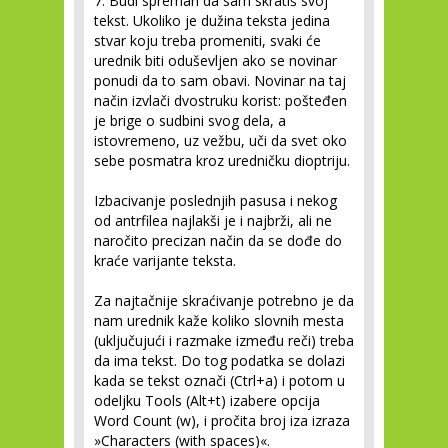
7. Budi spreman da sam skratiš svoj
tekst.
Ukoliko je dužina teksta jedina
stvar koju treba promeniti, svaki će
urednik biti oduševljen ako se novinar
ponudi da to sam obavi. Novinar na taj
način izvlači dvostruku korist: pošteđen
je brige o sudbini svog dela, a
istovremeno, uz vežbu, uči da svet oko
sebe posmatra kroz uredničku dioptriju.
Izbacivanje poslednjih pasusa i nekog
od antrfilea najlakši je i najbrži, ali ne
naročito precizan način da se dođe do
kraće varijante teksta.
Za najtačnije skraćivanje potrebno je da
nam urednik kaže koliko slovnih mesta
(uključujući i razmake između reči) treba
da ima tekst. Do tog podatka se dolazi
kada se tekst označi (Ctrl+a) i potom u
odeljku Tools (Alt+t) izabere opcija
Word Count (w), i pročita broj iza izraza
»Characters (with spaces)«.