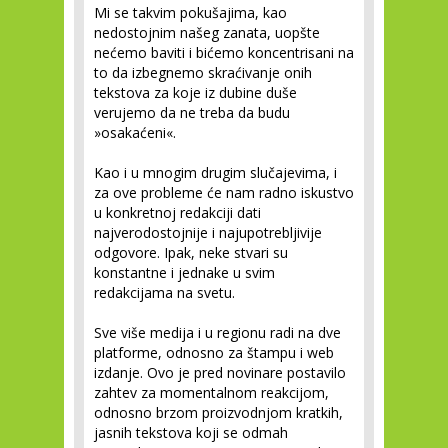
Mi se takvim pokušajima, kao
nedostojnim našeg zanata, uopšte
nećemo baviti i bićemo koncentrisani na
to da izbegnemo skraćivanje onih
tekstova za koje iz dubine duše
verujemo da ne treba da budu
»osakaćeni«.
Kao i u mnogim drugim slučajevima, i
za ove probleme će nam radno iskustvo
u konkretnoj redakciji dati
najverodostojnije i najupotrebljivije
odgovore. Ipak, neke stvari su
konstantne i jednake u svim
redakcijama na svetu.
Sve više medija i u regionu radi na dve
platforme, odnosno za štampu i web
izdanje. Ovo je pred novinare postavilo
zahtev za momentalnom reakcijom,
odnosno brzom proizvodnjom kratkih,
jasnih tekstova koji se odmah