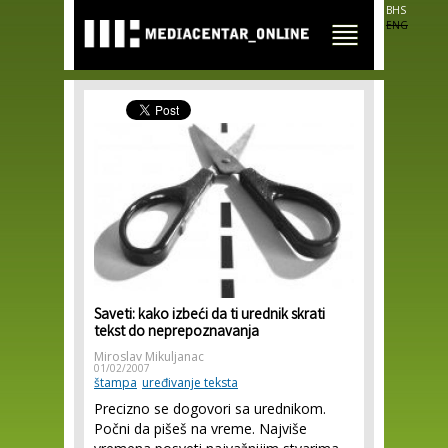
Skip to
BHS
main
ENG
content
Saveti: kako izbeći da ti urednik skrati
tekst do neprepoznavanja
Miroslav Mikuljanac
01/02/2007
štampa
uređivanje teksta
Precizno se dogovori sa urednikom.
Počni da pišeš na vreme. Najviše