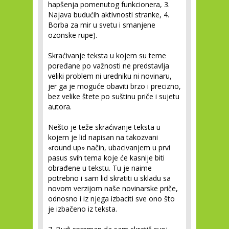
hapšenja pomenutog funkcionera, 3.
Najava budućih aktivnosti stranke, 4.
Borba za mir u svetu i smanjene
ozonske rupe).
Skraćivanje teksta u kojem su teme
poređane po važnosti ne predstavlja
veliki problem ni uredniku ni novinaru,
jer ga je moguće obaviti brzo i precizno,
bez velike štete po suštinu priče i sujetu
autora.
Nešto je teže skraćivanje teksta u
kojem je lid napisan na takozvani
«round up» način, ubacivanjem u prvi
pasus svih tema koje će kasnije biti
obrađene u tekstu. Tu je naime
potrebno i sam lid skratiti u skladu sa
novom verzijom naše novinarske priče,
odnosno i iz njega izbaciti sve ono što
je izbačeno iz teksta.