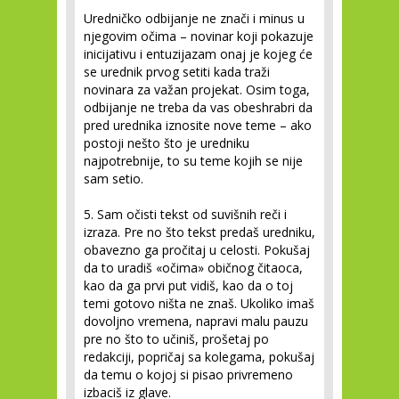
Uredničko odbijanje ne znači i minus u
njegovim očima – novinar koji pokazuje
inicijativu i entuzijazam onaj je kojeg će
se urednik prvog setiti kada traži
novinara za važan projekat. Osim toga,
odbijanje ne treba da vas obeshrabri da
pred urednika iznosite nove teme – ako
postoji nešto što je uredniku
najpotrebnije, to su teme kojih se nije
sam setio.
5. Sam očisti tekst od suvišnih reči i
izraza.
Pre no što tekst predaš uredniku,
obavezno ga pročitaj u celosti. Pokušaj
da to uradiš «očima» običnog čitaoca,
kao da ga prvi put vidiš, kao da o toj
temi gotovo ništa ne znaš. Ukoliko imaš
dovoljno vremena, napravi malu pauzu
pre no što to učiniš, prošetaj po
redakciji, popričaj sa kolegama, pokušaj
da temu o kojoj si pisao privremeno
izbaciš iz glave.