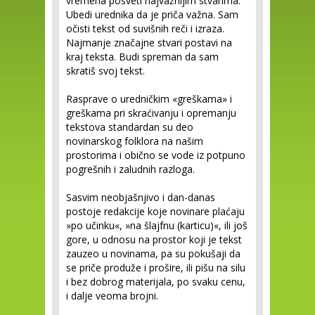
vremena posveti najvažnijim stvarima.
Ubedi urednika da je priča važna. Sam
očisti tekst od suvišnih reči i izraza.
Najmanje značajne stvari postavi na
kraj teksta. Budi spreman da sam
skratiš svoj tekst.
Rasprave o uredničkim «greškama» i
greškama pri skraćivanju i opremanju
tekstova standardan su deo
novinarskog folklora na našim
prostorima i obično se vode iz potpuno
pogrešnih i zaludnih razloga.
Sasvim neobjašnjivo i dan-danas
postoje redakcije koje novinare plaćaju
»po učinku«, »na šlajfnu (karticu)«, ili još
gore, u odnosu na prostor koji je tekst
zauzeo u novinama, pa su pokušaji da
se priče produže i prošire, ili pišu na silu
i bez dobrog materijala, po svaku cenu,
i dalje veoma brojni.