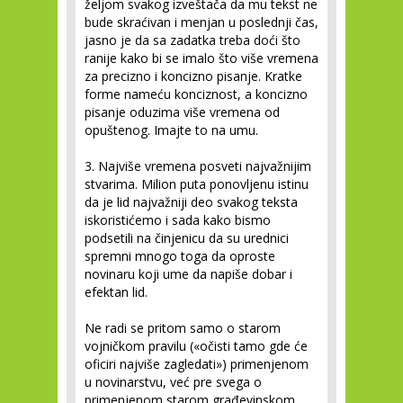
željom svakog izveštača da mu tekst ne
bude skraćivan i menjan u poslednji čas,
jasno je da sa zadatka treba doći što
ranije kako bi se imalo što više vremena
za precizno i koncizno pisanje. Kratke
forme nameću konciznost, a koncizno
pisanje oduzima više vremena od
opuštenog. Imajte to na umu.
3. Najviše vremena posveti najvažnijim
stvarima.
Milion puta ponovljenu istinu
da je lid najvažniji deo svakog teksta
iskoristićemo i sada kako bismo
podsetili na činjenicu da su urednici
spremni mnogo toga da oproste
novinaru koji ume da napiše dobar i
efektan lid.
Ne radi se pritom samo o starom
vojničkom pravilu («očisti tamo gde će
oficiri najviše zagledati») primenjenom
u novinarstvu, već pre svega o
primenjenom starom građevinskom