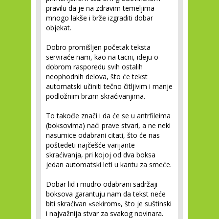
pravilu da je na zdravim temeljima
mnogo lakše i brže izgraditi dobar
objekat.
Dobro promišljen početak teksta
serviraće nam, kao na tacni, ideju o
dobrom rasporedu svih ostalih
neophodnih delova, što će tekst
automatski učiniti tečno čitljivim i manje
podložnim brzim skraćivanjima.
To takođe znači i da će se u antrfileima
(boksovima) naći prave stvari, a ne neki
nasumice odabrani citati, što će nas
poštedeti najčešće varijante
skraćivanja, pri kojoj od dva boksa
jedan automatski leti u kantu za smeće.
Dobar lid i mudro odabrani sadržaji
boksova garantuju nam da tekst neće
biti skraćivan «sekirom», što je suštinski
i najvažnija stvar za svakog novinara.