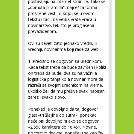
postavljaju na internet stranice. Tako se
„obrnuta piramida“, najčešća forma
proširene vesti, o kojoj se u ovom
tekstu i radi, na velika vrata vraća u
novinarstvo, tek što je proglašena
prevaziđenom.
Ovi su saveti zato jednako vredni, ili
vredniji, novinarima koji rade za web.
1. Precizno se dogovori sa urednikom.
Kada tekst treba da bude završen i koliki
on treba da bude, dva su najvažnija
logistička pitanja koja novinar mora da
razreši sa svojim urednikom na vreme,
ukoliko želi da mu prežive svaki napisani
zarez i svako slovo.
Ponekad je dovoljno da taj dogovor
glasi «tri šlajfne do sutra», ponekad
neće biti dovoljno ni ako se dogovori
«2.550 karaktera do 16.45». Novine,
pogotovo dnevne, ponašaju se kao živ