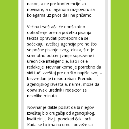
nakon, a ne pre konferencije za
novinare, a o laganom razgovoru sa
kolegama uz pivce da i ne pričamo.
Većina izveštača će nonšalatno
ophođenje prema početku pisanja
teksta opravdati potrebom da se
sačekaju izveštaji agencija pre no što
se počne pisanje svog teksta, što je
sramotno potcenjivanje sopstvene i
uredničke inteligencije, kao i cele
redakcije. Novinar kome je potrebno da
vidi tuđ izveštaj pre no što napiše svoj –
bezvredan je i nepotreban. Preradu
agencijskog izveštaja, naime, može da
obavi svaki urednik i redaktor za
nekoliko minuta.
Novinar je dakle poslat da bi njegov
izveštaj bio drugačiji od agencijskog,
kvalitetniji, življi, ponekad čak i brži.
Kada se to ima na umu i poveže sa