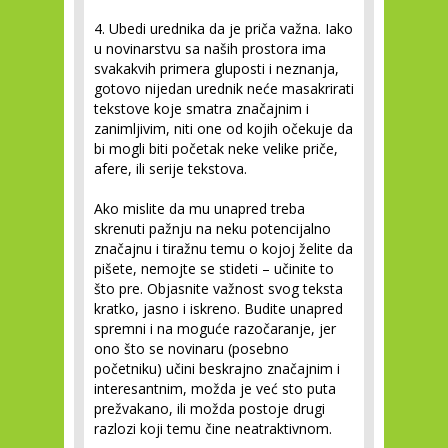
4. Ubedi urednika da je priča važna.
Iako
u novinarstvu sa naših prostora ima
svakakvih primera gluposti i neznanja,
gotovo nijedan urednik neće masakrirati
tekstove koje smatra značajnim i
zanimljivim, niti one od kojih očekuje da
bi mogli biti početak neke velike priče,
afere, ili serije tekstova.
Ako mislite da mu unapred treba
skrenuti pažnju na neku potencijalno
značajnu i tiražnu temu o kojoj želite da
pišete, nemojte se stideti – učinite to
što pre. Objasnite važnost svog teksta
kratko, jasno i iskreno. Budite unapred
spremni i na moguće razočaranje, jer
ono što se novinaru (posebno
početniku) učini beskrajno značajnim i
interesantnim, možda je već sto puta
prežvakano, ili možda postoje drugi
razlozi koji temu čine neatraktivnom.