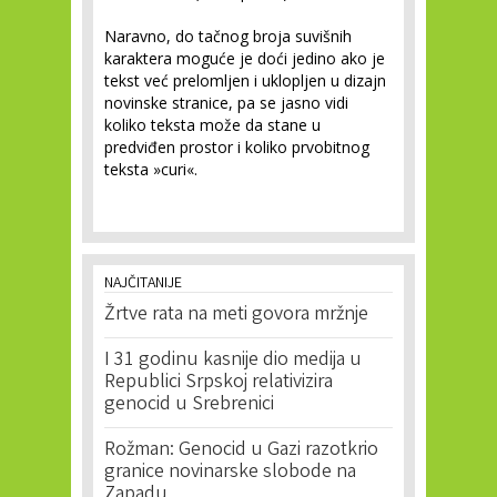
Naravno, do tačnog broja suvišnih
karaktera moguće je doći jedino ako je
tekst već prelomljen i uklopljen u dizajn
novinske stranice, pa se jasno vidi
koliko teksta može da stane u
predviđen prostor i koliko prvobitnog
teksta »curi«.
NAJČITANIJE
Žrtve rata na meti govora mržnje
I 31 godinu kasnije dio medija u
Republici Srpskoj relativizira
genocid u Srebrenici
Rožman: Genocid u Gazi razotkrio
granice novinarske slobode na
Zapadu