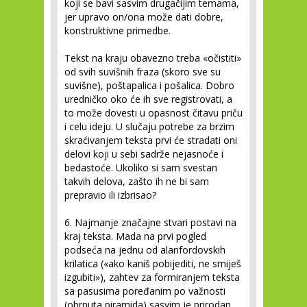
koji se bavi sasvim drugačijim temama,
jer upravo on/ona može dati dobre,
konstruktivne primedbe.
Tekst na kraju obavezno treba «očistiti»
od svih suvišnih fraza (skoro sve su
suvišne), poštapalica i pošalica. Dobro
uredničko oko će ih sve registrovati, a
to može dovesti u opasnost čitavu priču
i celu ideju. U slučaju potrebe za brzim
skraćivanjem teksta prvi će stradati oni
delovi koji u sebi sadrže nejasnoće i
bedastoće. Ukoliko si sam svestan
takvih delova, zašto ih ne bi sam
prepravio ili izbrisao?
6. Najmanje značajne stvari postavi na
kraj teksta.
Mada na prvi pogled
podseća na jednu od alanfordovskih
krilatica («ako kaniš pobijediti, ne smiješ
izgubiti»), zahtev za formiranjem teksta
sa pasusima poređanim po važnosti
(obrnuta piramida) sasvim je prirodan,