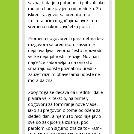
sazna, ili da je u potpunosti prihvati ako
mu ona bude javljena od urednika. Za
iskreni razgovor sa urednikom o
frustrirajućim događajima uvek ima
vremena nakon završetka posla.
Promena dogovorenih parametara bez
razgovora sa urednikom sasvim je
neprihvatljiva i veoma često proizvodi
velike neprijatnosti i tenzije. Novinari
najčešće zaboravljaju da ono što
smatraju «opšte poznatim» urednik
zauzet raznim obavezama uopšte ne
mora da zna.
Zbog toga se dešava da urednik i dalje
planira veliki tekst o, na primer,
dogovoru za formiranje nove Vlade,
iako su pregovori o tome odloženi za
sledeći dan, a njemu to niko nije javio
sve do zaključenja izdanja, pod
parolom «on sigurno zna za to». «On»