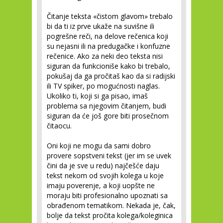
Čitanje teksta «čistom glavom» trebalo
bi da ti iz prve ukaže na suvišne ili
pogrešne reči, na delove rečenica koji
su nejasni ili na predugačke i konfuzne
rečenice. Ako za neki deo teksta nisi
siguran da funkcioniše kako bi trebalo,
pokušaj da ga pročitaš kao da si radijski
ili TV spiker, po mogućnosti naglas.
Ukoliko ti, koji si ga pisao, imaš
problema sa njegovim čitanjem, budi
siguran da će još gore biti prosečnom
čitaocu.
Oni koji ne mogu da sami dobro
provere sopstveni tekst (jer im se uvek
čini da je sve u redu) najčešće daju
tekst nekom od svojih kolega u koje
imaju poverenje, a koji uopšte ne
moraju biti profesionalno upoznati sa
obrađenom tematikom. Nekada je, čak,
bolje da tekst pročita kolega/koleginica