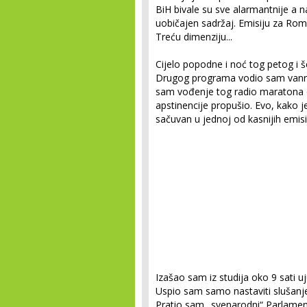
BiH bivale su sve alarmantnije a 
uobičajen sadržaj. Emisiju za Rom
Treću dimenziju...
Cijelo popodne i noć tog petog i š
Drugog programa vodio sam vanredn
sam vođenje tog radio maratona d
apstinencije propušio. Evo, kako j
sačuvan u jednoj od kasnijih emisi
Izašao sam iz studija oko 9 sati u
Uspio sam samo nastaviti slušanj
Pratio sam „svenarodni“ Parlamen