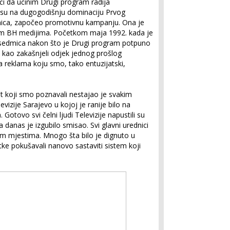
ći da učinim Drugi program radija
osu na dugogodišnju dominaciju Prvog
tanica, započeo promotivnu kampanju. Ona je
ećim BH medijima. Početkom maja 1992. kada je
 sedmica nakon što je Drugi program potpuno
, kao zakašnjeli odjek jednog prošlog
 reklama koju smo, tako entuzijatski,
et koji smo poznavali nestajao je svakim
izije Sarajevo u kojoj je ranije bilo na
 Gotovo svi čelni ljudi Televizije napustili su
a danas je izgubilo smisao. Svi glavni urednici
nim mjestima. Mnogo šta bilo je dignuto u
tke pokušavali nanovo sastaviti sistem koji