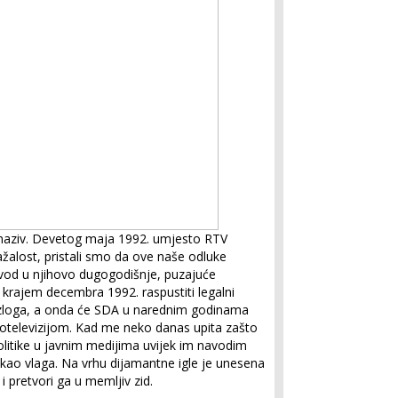
aziv. Devetog maja 1992. umjesto RTV
žalost, pristali smo da ove naše odluke
 uvod u njihovo dugogodišnje, puzajuće
 krajem decembra 1992. raspustiti legalni
azloga, a onda će SDA u narednim godinama
iotelevizijom. Kad me neko danas upita zašto
litike u javnim medijima uvijek im navodim
ij kao vlaga. Na vrhu dijamantne igle je unesena
i pretvori ga u memljiv zid.