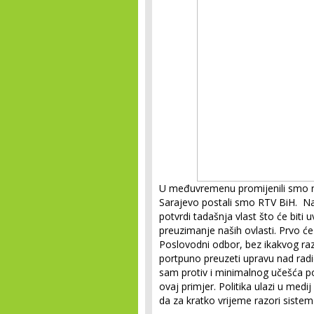
U međuvremenu promijenili smo n
Sarajevo postali smo RTV BiH. Na
potvrdi tadašnja vlast što će biti
preuzimanje naših ovlasti. Prvo će
Poslovodni odbor, bez ikakvog r
portpuno preuzeti upravu nad rad
sam protiv i minimalnog učešća po
ovaj primjer. Politika ulazi u med
da za kratko vrijeme razori sistem 