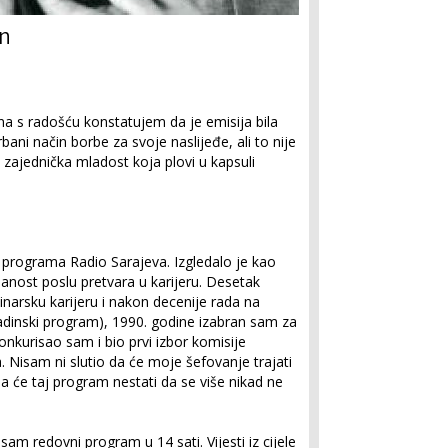
on
na s radošću konstatujem da je emisija bila
bani način borbe za svoje naslijeđe, ali to nije
aša zajednička mladost koja plovi u kapsuli
 programa Radio Sarajeva. Izgledalo je kao
nost poslu pretvara u karijeru. Desetak
narsku karijeru i nakon decenije rada na
adinski program), 1990. godine izabran sam za
kurisao sam i bio prvi izbor komisije
. Nisam ni slutio da će moje šefovanje trajati
a će taj program nestati da se više nikad ne
 sam redovni program u 14 sati. Vijesti iz cijele