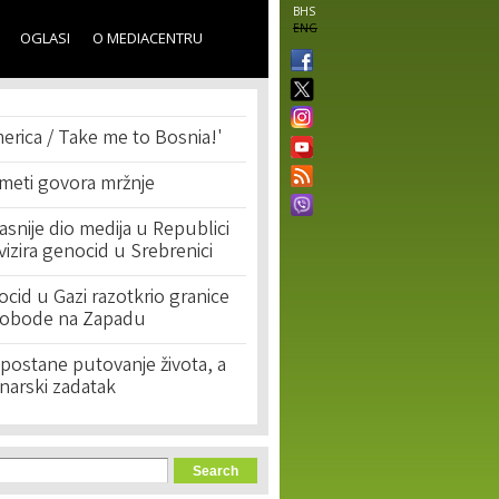
BHS
ENG
OGLASI
O MEDIACENTRU
erica / Take me to Bosnia!'
 meti govora mržnje
asnije dio medija u Republici
ivizira genocid u Srebrenici
cid u Gazi razotkrio granice
lobode na Zapadu
postane putovanje života, a
narski zadatak
orm