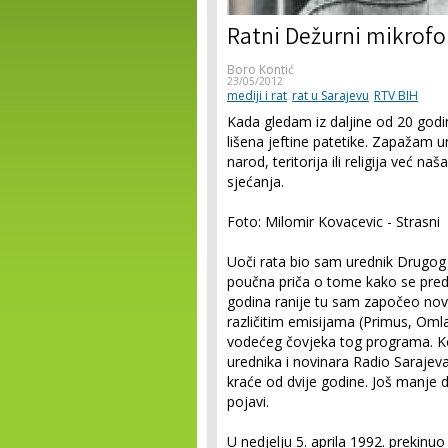
Ratni Dežurni mikrof
Boro Kontić
23/05/2012
mediji i rat
rat u Sarajevu
RTV BIH
Kada gledam iz daljine od 20 godi
lišena jeftine patetike. Zapažam ur
narod, teritorija ili religija već n
sjećanja.
Foto: Milomir Kovacevic - Strasni
Uoči rata bio sam urednik Drugog
poučna priča o tome kako se preda
godina ranije tu sam započeo novi
različitim emisijama (Primus, Oml
vodećeg čovjeka tog programa. Kon
urednika i novinara Radio Sarajeva
kraće od dvije godine. Još manje d
pojavi.
U nedjelju 5. aprila 1992. prekinuo