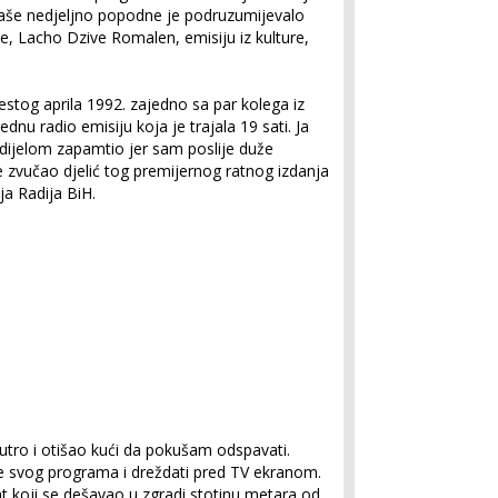
naše nedjeljno popodne je podruzumijevalo
e, Lacho Dzive Romalen, emisiju iz kulture,
estog aprila 1992. zajedno sa par kolega iz
u radio emisiju koja je trajala 19 sati. Ja
ijelom zapamtio jer sam poslije duže
e zvučao djelić tog premijernog ratnog izdanja
ja Radija BiH.
jutro i otišao kući da pokušam odspavati.
e svog programa i dreždati pred TV ekranom.
t koji se dešavao u zgradi stotinu metara od