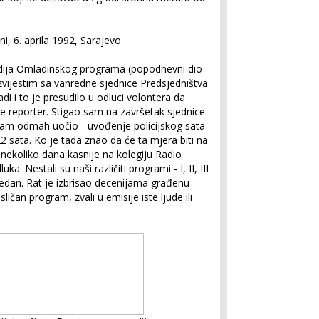
udija Omladinskog programa (popodnevni dio
zvijestim sa vanredne sjednice Predsjedništva
radi i to je presudilo u odluci volontera da
 reporter. Stigao sam na završetak sjednice
am odmah uočio - uvođenje policijskog sata
 sata. Ko je tada znao da će ta mjera biti na
 nekoliko dana kasnije na kolegiju Radio
. Nestali su naši različiti programi - I, II, III
jedan. Rat je izbrisao decenijama građenu
sličan program, zvali u emisije iste ljude ili