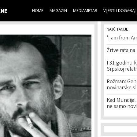
Skip to
main
HOME
MAGAZIN
MEDIAMETAR
VIJESTI I DOGAĐAJI
content
NAJČITANIJE
'I am from Am
Žrtve rata na
I 31 godinu k
Srpskoj relat
Rožman: Geno
novinarske s
Kad Mundijal 
ne samo novi
Search f
Search