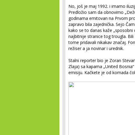
No, još je maj 1992. i imamo iluz
Predložio sam da obnovimo „Dežurn
godinama emitovan na Prvom prog
zapravo bila zajednička. Sejo Čamo 
kako se to danas kaže „sposobni d
najbitnije stranice tog trougla. Bil
tome pridavali nikakav značaj. Fo
režiser a ja novinar i urednik.
Stalni reporter bio je Zoran Stevanov
Zlaja) sa kapama „United Bosnia“ 
emisiju. Kačkete je od komada čo