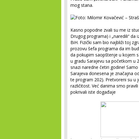
mog stana.
Kasno popodne zvali su me iz st
Drugog programa) i „naredili“ da i
BiH. Fizički sam bio najbliži toj zg
prozovu šefa programa da im bude
da pokupim saopštenje u kojem s
u gradu Sarajevu sa početkom u 22
snazi naredne četiri godine! Samo
Sarajeva donesena je značajna odluka
te program 202). Pretvoreni su u 
različitost. Već danima smo pravili 
pokrivali iste događaje