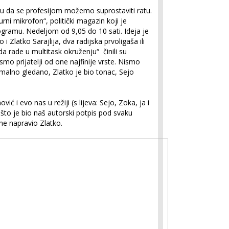
iju da se profesijom možemo suprostaviti ratu.
i mikrofon“, politički magazin koji je
ramu. Nedeljom od 9,05 do 10 sati. Ideja je
i Zlatko Sarajlija, dva radijska prvoligaša ili
a rade u multitask okruženju“ činili su
i smo prijatelji od one najfinije vrste. Nismo
rmalno gledano, Zlatko je bio tonac, Sejo
ić i evo nas u režiji (s lijeva: Sejo, Zoka, ja i
što je bio naš autorski potpis pod svaku
he napravio Zlatko.