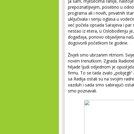
Ja sam, mjesecima ranije, nastoje
prepoznatljivijim, posebno u odn
programa ali i novih, privatnih s
uključivala i seriju oglasa u vod
već počela opsada Sarajeva i par
nestao iz etera, u Oslobođenju je
događaja, ponovo objavljena naša
dogovorili početkom te godine.
Živjeli smo ubrzanim ritmom. Svij
novim trenutkom. Zgrada Radiotelev
hiljade ljudi odjednom je opustjela.
firmu. To se tada zvalo „pobjegli“ 
sa Radija ostali su na svojim rad
vazduh i sada smo sabirajući osta
smo poznavali.