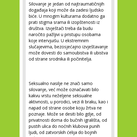
Silovanje je jedan od najtraumatičnijih
događaja koji može da zadesi ljudsko
biće. U mnogim kulturama dodatno ga
prati stigma srama ili izopštenosti iz
društva. Izvještači treba da budu
naročito pažljivi u pristupu osobama
koje intervjuišu. U ekstremnim
slučajevima, bezosjećajno izvještavanje
može dovesti do samoubistva ili ubistva
od strane srodnika ili počinitelja.
Seksualno nasilje ne znači samo
silovanje, već može označavati bilo
kakvu vrstu neželjene seksualne
aktivnosti, u porodici, vezi ili braku, kao i
napad od strane osobe koju žrtva ne
poznaje. Može se desiti bilo gdje, od
privatnosti doma do bučnih igrališta, od
pustih ulica do noćnih klubova punih
ljudi, od zatvorskih ćelija do bojnih