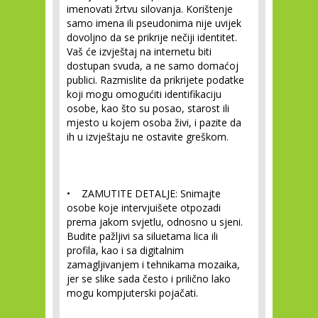
imenovati žrtvu silovanja. Korištenje
samo imena ili pseudonima nije uvijek
dovoljno da se prikrije nečiji identitet.
Vaš će izvještaj na internetu biti
dostupan svuda, a ne samo domaćoj
publici. Razmislite da prikrijete podatke
koji mogu omogućiti identifikaciju
osobe, kao što su posao, starost ili
mjesto u kojem osoba živi, i pazite da
ih u izvještaju ne ostavite greškom.
• ZAMUTITE DETALJE:
Snimajte
osobe koje intervjuišete otpozadi
prema jakom svjetlu, odnosno u sjeni.
Budite pažljivi sa siluetama lica ili
profila, kao i sa digitalnim
zamagljivanjem i tehnikama mozaika,
jer se slike sada često i prilično lako
mogu kompjuterski pojačati.