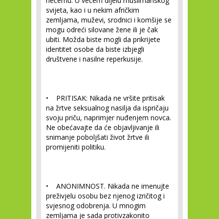
nečemu. U većem dijelu muslimanskog
svijeta, kao i u nekim afričkim
zemljama, muževi, srodnici i komšije se
mogu odreći silovane žene ili je čak
ubiti. Možda biste mogli da prikrijete
identitet osobe da biste izbjegli
društvene i nasilne reperkusije.
• PRITISAK:
Nikada ne vršite pritisak
na žrtve seksualnog nasilja da ispričaju
svoju priču, naprimjer nuđenjem novca.
Ne obećavajte da će objavljivanje ili
snimanje poboljšati život žrtve ili
promijeniti politiku.
• ANONIMNOST. Nikada ne imenujte
preživjelu osobu bez njenog izričitog i
svjesnog odobrenja.
U mnogim
zemljama je sada protivzakonito