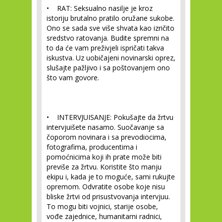
• RAT:
Seksualno nasilje je kroz
istoriju brutalno pratilo oružane sukobe.
Ono se sada sve više shvata kao izričito
sredstvo ratovanja. Budite spremni na
to da će vam preživjeli ispričati takva
iskustva. Uz uobičajeni novinarski oprez,
slušajte pažljivo i sa poštovanjem ono
što vam govore.
• INTERVJUISANJE:
Pokušajte da žrtvu
intervjuišete nasamo. Suočavanje sa
čoporom novinara i sa prevodiocima,
fotografima, producentima i
pomoćnicima koji ih prate može biti
previše za žrtvu. Koristite što manju
ekipu i, kada je to moguće, sami rukujte
opremom. Odvratite osobe koje nisu
bliske žrtvi od prisustvovanja intervjuu.
To mogu biti vojnici, starije osobe,
vođe zajednice, humanitarni radnici,