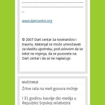
----------------------------------------------------
----------------------------------------------------
--
www.dartcentre.org
© 2007 Dart centar za novinarstvo i
traumu. Materijal se može umnožavati
za vlastitu upotrebu, pod uslovom da se
tekst ne mijenja, da se pozovete na
Dart centar i da se ne naplaćuje.
NAJČITANIJE
Žrtve rata na meti govora mržnje
I 31 godinu kasnije dio medija u
Republici Srpskoj relativizira