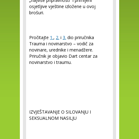
„najviše pripravnosti“ i primijeni
osjetljive vještine izložene u ovoj
brošuri.
Pročitajte
1.
,
2.
i
3.
dio priručnika
Trauma i novinarstvo – vodič za
novinare, urednike i menadžere.
Priručnik je objavio Dart centar za
novinarstvo i traumu.
IZVJEŠTAVANJE O SILOVANJU I
SEKSUALNOM NASILJU