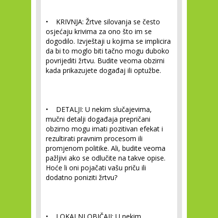
• KRIVNJA:
Žrtve silovanja se često
osjećaju krivima za ono što im se
dogodilo. Izvještaji u kojima se implicira
da bi to moglo biti tačno mogu duboko
povrijediti žrtvu. Budite veoma obzirni
kada prikazujete događaj ili optužbe.
• DETALJI:
U nekim slučajevima,
mučni detalji događaja prepričani
obzirno mogu imati pozitivan efekat i
rezultirati pravnim procesom ili
promjenom politike. Ali, budite veoma
pažljivi ako se odlučite na takve opise.
Hoće li oni pojačati vašu priču ili
dodatno poniziti žrtvu?
• LOKALNI OBIČAJI:
U nekim