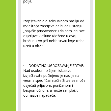
polja.
Izvještavanje o seksualnom nasilju od
izvještača zahtijeva da bude u stanju
„najviše pripravnosti“ i da primijeni sve
osjetljive vještine izložene u ovoj
brošuri. Evo još nekih stvari koje treba
uzeti u obzir.
• DODATNO UGROŽAVANJE ŽRTVE:
Nad osobom o čijem iskustvu
izvještavate počinjeno je nasilje na
veoma specifičan način. Žrtva se može
osjećati prljavom, poniženom i
bespomoćnom, a može se i plašiti
odmazde napadača.