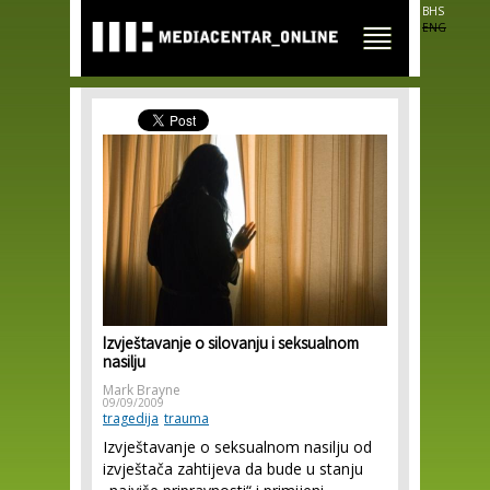
Skip to
BHS
main
ENG
content
Izvještavanje o silovanju i seksualnom
nasilju
Mark Brayne
09/09/2009
tragedija
trauma
Izvještavanje o seksualnom nasilju od
izvještača zahtijeva da bude u stanju