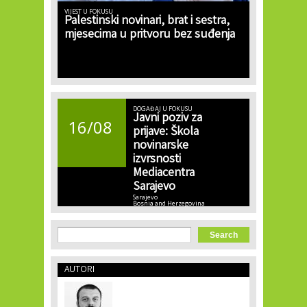
VIJEST U FOKUSU
Palestinski novinari, brat i sestra,
mjesecima u pritvoru bez suđenja
DOGAĐAJ U FOKUSU
Javni poziv za
16/08
prijave: Škola
novinarske
izvrsnosti
Mediacentra
Sarajevo
Sarajevo
Bosnia and Herzegovina
Search form
Search
AUTORI