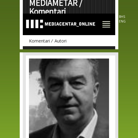
MEDIAMETAR /
Skip to
main
Komentari
content
BHS
ENG
Komentari
Autori
Pages