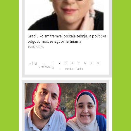
Grad u kojem tramvaj postaje zebnja, a politička
odgovornost se izgubi na šinama
15/02/2026
1
2
3
4
5
6
7
8
« first
‹
previous
9
…
next ›
last »